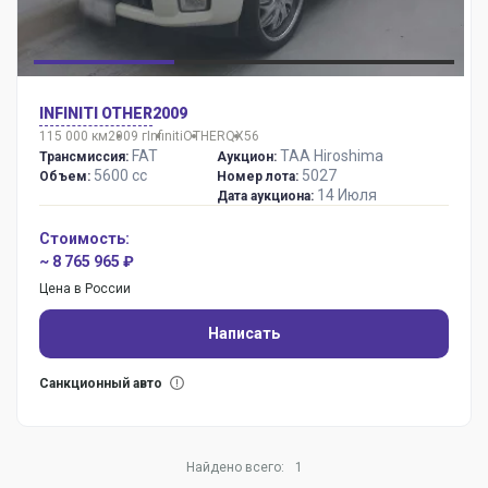
INFINITI OTHER
2009
115 000 км
2009 г
Infiniti
OTHER
QX56
FAT
TAA Hiroshima
Трансмиссия:
Аукцион:
5600 сс
5027
Объем:
Номер лота:
14 Июля
Дата аукциона:
Стоимость:
~ 8 765 965 ₽
Цена в России
Написать
Санкционный авто
Найдено всего:
1