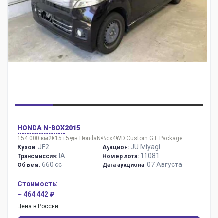
HONDA N-BOX
2015
154 000 км
2015 г
5 дв.
Honda
N-Box
4WD Custom G L Package
JF2
JU Miyagi
Кузов:
Аукцион:
IA
11081
Трансмиссия:
Номер лота:
660 сс
07 Августа
Объем:
Дата аукциона:
Стоимость:
~ 464 442 ₽
Цена в России