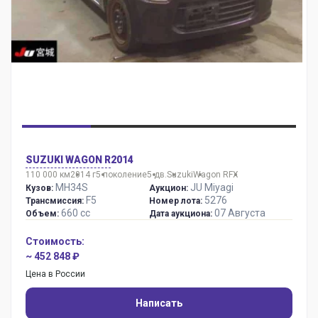
SUZUKI WAGON R
2014
110 000 км
2014 г
5 поколение
5 дв.
Suzuki
Wagon R
FX
MH34S
JU Miyagi
Кузов:
Аукцион:
F5
5276
Трансмиссия:
Номер лота:
660 сс
07 Августа
Объем:
Дата аукциона:
Стоимость:
~ 452 848 ₽
Цена в России
Написать