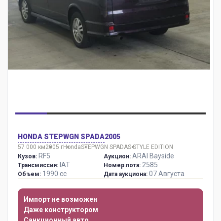
HONDA STEPWGN SPADA
2005
57 000 км
2005 г
Honda
STEPWGN SPADA
S STYLE EDITION
RF5
ARAI Bayside
Кузов:
Аукцион:
IAT
2585
Трансмиссия:
Номер лота:
1990 сс
07 Августа
Объем:
Дата аукциона:
Импорт не возможен
Даже конструктором
Санкционный авто