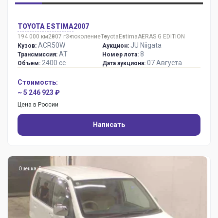
TOYOTA ESTIMA
2007
194 000 км
2007 г
3 поколение
Toyota
Estima
AERAS G EDITION
ACR50W
JU Niigata
Кузов:
Аукцион:
AT
8
Трансмиссия:
Номер лота:
2400 сс
07 Августа
Объем:
Дата аукциона:
Стоимость:
~ 5 246 923 ₽
Цена в России
Написать
Оценка: R