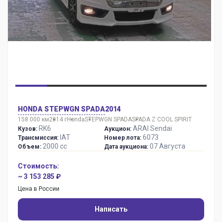
HONDA STEPWGN SPADA
2014
158 000 км
2014 г
Honda
STEPWGN SPADA
SPADA Z COOL SPIRIT
RK6
ARAI Sendai
Кузов:
Аукцион:
IAT
6073
Трансмиссия:
Номер лота:
2000 сс
07 Августа
Объем:
Дата аукциона:
Стоимость:
~ 3 153 285 ₽
Цена в России
Написать