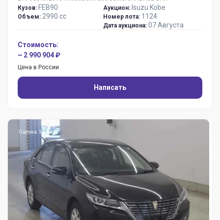
FEB90
Isuzu Kobe
Кузов:
Аукцион:
2990 сс
1124
Объем:
Номер лота:
07 Августа
Дата аукциона:
Стоимость:
~ 2 990 904 ₽
Цена в России
Написать
Оценка: 3.5