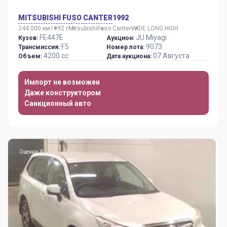
MITSUBISHI FUSO CANTER
1992
244 000 км
1992 г
Mitsubishi
Fuso Canter
WIDE LONG HIGH
FE447E
JU Miyagi
Кузов:
Аукцион:
F5
9073
Трансмиссия:
Номер лота:
4200 сс
07 Августа
Объем:
Дата аукциона:
Импорт не возможен
Даже конструктором
Санкционный авто
Оценка: R