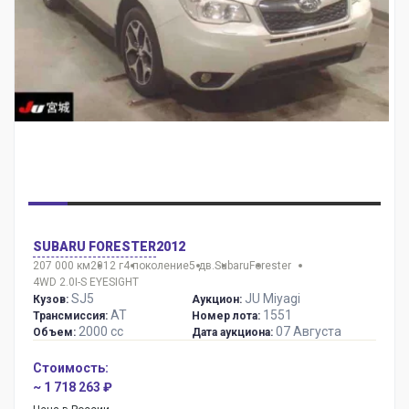
SUBARU FORESTER
2012
207 000 км
2012 г
4 поколение
5 дв.
Subaru
Forester
4WD 2.0I-S EYESIGHT
SJ5
JU Miyagi
Кузов:
Аукцион:
AT
1551
Трансмиссия:
Номер лота:
2000 сс
07 Августа
Объем:
Дата аукциона:
Стоимость:
~ 1 718 263 ₽