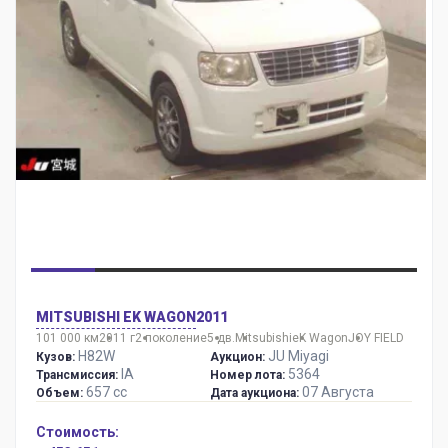
MITSUBISHI EK WAGON
2011
101 000 км
2011 г
2 поколение
5 дв.
Mitsubishi
eK Wagon
JOY FIELD
H82W
JU Miyagi
Кузов:
Аукцион:
IA
5364
Трансмиссия:
Номер лота:
657 сс
07 Августа
Объем:
Дата аукциона:
Стоимость: