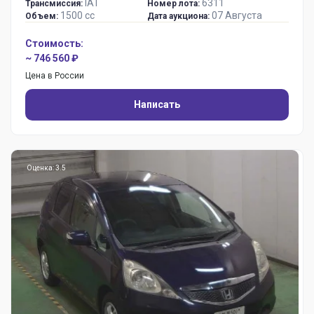
IAT
6311
Трансмиссия:
Номер лота:
1500 сс
07 Августа
Объем:
Дата аукциона:
Стоимость:
~ 746 560 ₽
Цена в России
Написать
Оценка: 3.5