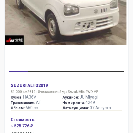
SUZUKI ALTO
2019
81 000 км
2019 г
8 поколение
5 дв.
Suzuki
Alto
4WD VP
HA36V
JU Miyagi
Кузов:
Аукцион:
AT
4249
Трансмиссия:
Номер лота:
660 сс
07 Августа
Объем:
Дата аукциона:
Стоимость:
~ 525 726 ₽