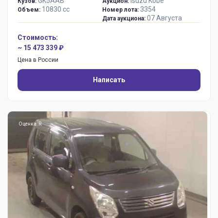
GK5AAB
Isuzu Kobe
Кузов:
Аукцион:
10830 сс
3354
Объем:
Номер лота:
07 Августа
Дата аукциона:
Стоимость:
~ 15 473 339 ₽
Цена в России
Написать
Оценка: R