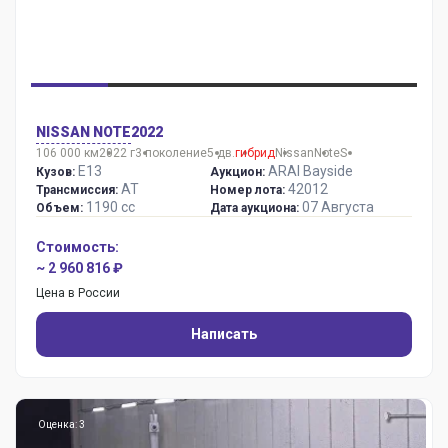
NISSAN NOTE
2022
106 000 км
2022 г
3 поколение
5 дв.
гибрид
Nissan
Note
S
E13
ARAI Bayside
Кузов:
Аукцион:
AT
42012
Трансмиссия:
Номер лота:
1190 сс
07 Августа
Объем:
Дата аукциона:
Стоимость:
~ 2 960 816 ₽
Цена в России
Написать
Оценка: 3