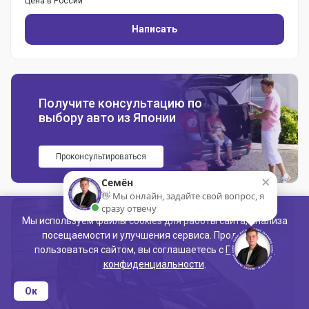
Цена в России
Написать
Получите консультацию по
выбору авто из Японии
Проконсультироваться
×
Семён
👋 Мы онлайн, задайте свой вопрос, я
сразу отвечу
Оценка: 3.5
Мы используем файлы cookies для работы сайта, анализа
посещаемости и улучшения сервиса. Продолжая
пользоваться сайтом, вы соглашаетесь с
Политикой
конфиденциальности
.
Ок