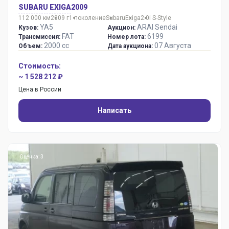
SUBARU EXIGA
2009
112 000 км
2009 г
1 поколение
Subaru
Exiga
2.0i S-Style
YA5
ARAI Sendai
Кузов:
Аукцион:
FAT
6199
Трансмиссия:
Номер лота:
2000 сс
07 Августа
Объем:
Дата аукциона:
Стоимость:
~ 1 528 212 ₽
Цена в России
Написать
Оценка: 3