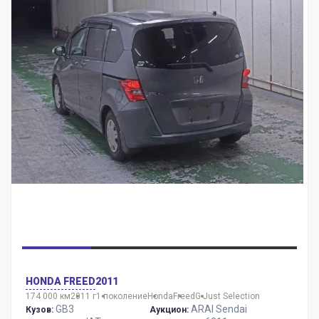
HONDA FREED
2011
174 000 км
2011 г
1 поколение
Honda
Freed
G Just Selection
GB3
ARAI Sendai
Кузов:
Аукцион: