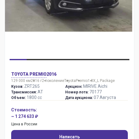
TOYOTA PREMIO
2016
129 000 км
2016 г
2 поколение
Toyota
Premio
1.8X_L Package
ZRT265
MIRIVE Aichi
Кузов:
Аукцион:
AT
70177
Трансмиссия:
Номер лота:
1800 сс
07 Августа
Объем:
Дата аукциона:
Стоимость:
~ 1 274 633 ₽
Цена в России
Написать