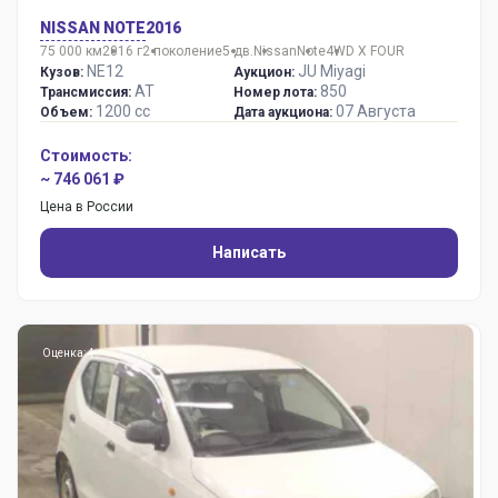
NISSAN NOTE
2016
75 000 км
2016 г
2 поколение
5 дв.
Nissan
Note
4WD X FOUR
NE12
JU Miyagi
Кузов:
Аукцион:
AT
850
Трансмиссия:
Номер лота:
1200 сс
07 Августа
Объем:
Дата аукциона:
Стоимость:
~ 746 061 ₽
Цена в России
Написать
Оценка: 4