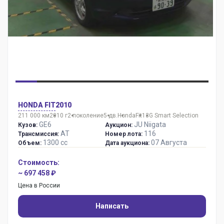
HONDA FIT
2010
211 000 км
2010 г
2 поколение
5 дв.
Honda
Fit
13G Smart Selection
GE6
JU Niigata
Кузов:
Аукцион:
AT
116
Трансмиссия:
Номер лота:
1300 сс
07 Августа
Объем:
Дата аукциона:
Стоимость:
~ 697 458 ₽
Цена в России
Написать