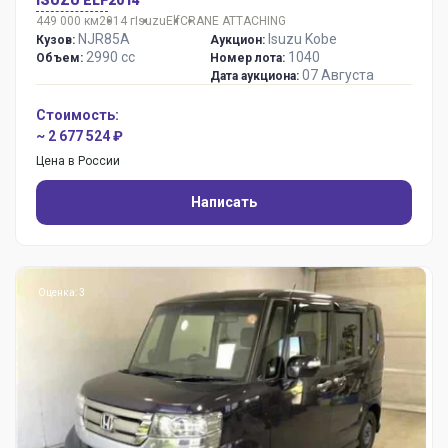
ISUZU ELF
2014
449 000 км
2014 г
Isuzu
Elf
CRANE ATTACHING
NJR85A
Isuzu Kobe
Кузов:
Аукцион:
2990 сс
1040
Объем:
Номер лота:
07 Августа
Дата аукциона:
Стоимость:
~ 2 677 524 ₽
Цена в России
Написать
Оценка: 3