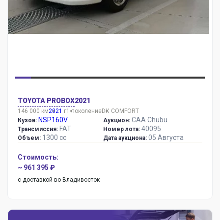
TOYOTA PROBOX
2021
146 000 км
2021
г
1 поколение
DX COMFORT
NSP160V
CAA Chubu
Кузов:
Аукцион:
FAT
40095
Трансмиссия:
Номер лота:
1300 сс
05 Августа
Объем:
Дата аукциона:
Стоимость:
~ 961 395 ₽
с доставкой во Владивосток