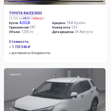
TOYOTA RAIZE
2023
23 000 км
2023
г
гибрид
Z
A202A
TAA Kyushu
Кузов:
Аукцион:
FAT
533
Трансмиссия:
Номер лота:
1200 сс
04 Августа
Объем:
Дата аукциона:
Стоимость:
~ 1 725 546 ₽
с доставкой во Владивосток
Оценка: 4