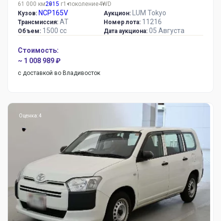
61 000 км
2015
г
1 поколение
4WD
NCP165V
LUM Tokyo
Кузов:
Аукцион:
AT
11216
Трансмиссия:
Номер лота:
1500 сс
05 Августа
Объем:
Дата аукциона:
Стоимость:
~ 1 008 989 ₽
с доставкой во Владивосток
Оценка: 4