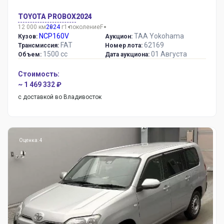
TOYOTA PROBOX
2024
12 000 км
2024
г
1 поколение
F
NCP160V
TAA Yokohama
Кузов:
Аукцион:
FAT
62169
Трансмиссия:
Номер лота:
1500 сс
01 Августа
Объем:
Дата аукциона:
Стоимость:
~ 1 469 332 ₽
с доставкой во Владивосток
Оценка: 4