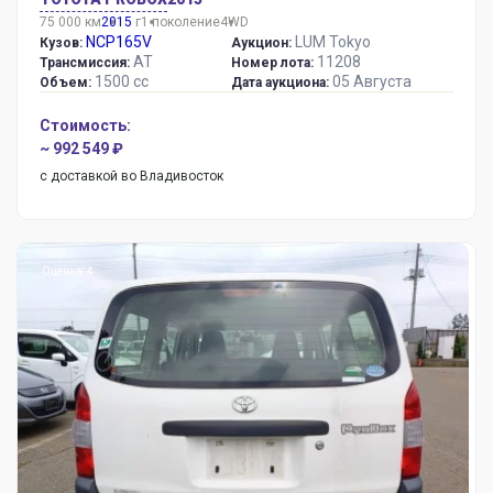
75 000 км
2015
г
1 поколение
4WD
NCP165V
LUM Tokyo
Кузов:
Аукцион:
AT
11208
Трансмиссия:
Номер лота:
1500 сс
05 Августа
Объем:
Дата аукциона:
Стоимость:
~ 992 549 ₽
с доставкой во Владивосток
Оценка: 4