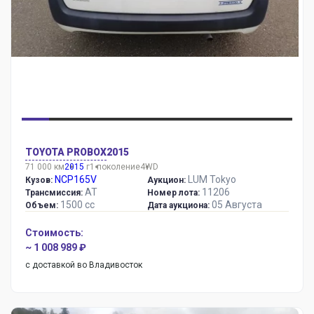
TOYOTA PROBOX
2015
71 000 км
2015
г
1 поколение
4WD
NCP165V
LUM Tokyo
Кузов:
Аукцион:
AT
11206
Трансмиссия:
Номер лота:
1500 сс
05 Августа
Объем:
Дата аукциона:
Стоимость:
~ 1 008 989 ₽
с доставкой во Владивосток