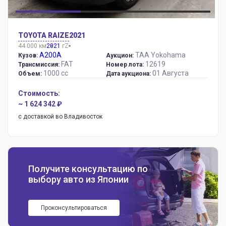
TOYOTA RAIZE
2021
44 000 км
2021
г
Z
A200A
TAA Yokohama
Кузов:
Аукцион:
FAT
12619
Трансмиссия:
Номер лота:
1000 сс
01 Августа
Объем:
Дата аукциона:
Стоимость:
~ 1 624 342 ₽
с доставкой во Владивосток
Получите консультацию по
выбору авто из Японии
Проконсультироваться