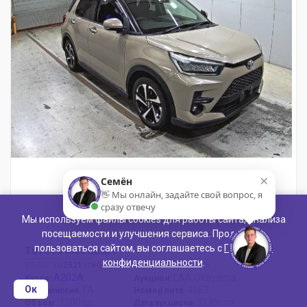
×
Семён
👋 Мы онлайн, задайте свой вопрос, я
сразу отвечу
Мы используем файлы cookies для работы сайта, анализа
посещаемости и улучшения сервиса. Продолжая
пользоваться сайтом, вы соглашаетесь с
Политикой
TOYOTA RAIZE
2021
конфиденциальности
.
97 000 км
2021
г
гибрид
HV Z 9 INCH NAVIGATION
A202A
LAA Okayama
Кузов:
Аукцион:
Ок
FA
4663
Трансмиссия:
Номер лота:
1200 сс
31 Июля
Объем:
Дата аукциона: