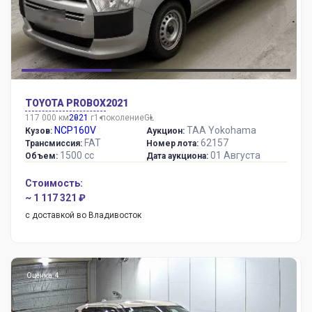
TOYOTA PROBOX
2021
117 000 км
2021
г
1 поколение
GL
NCP160V
TAA Yokohama
Кузов:
Аукцион:
FAT
62157
Трансмиссия:
Номер лота:
1500 сс
01 Августа
Объем:
Дата аукциона:
Стоимость:
~ 1 117 321 ₽
с доставкой во Владивосток
Оценка: 4