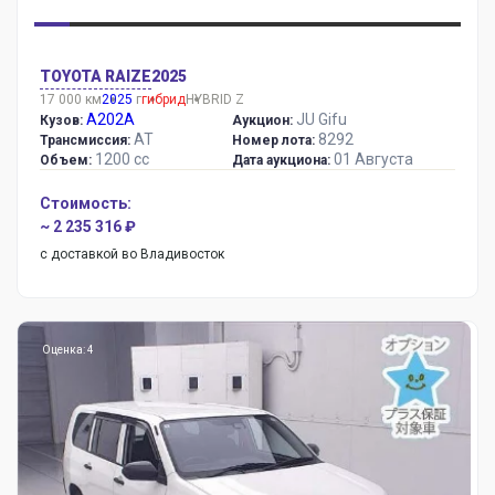
TOYOTA RAIZE
2025
17 000 км
2025
г
гибрид
HYBRID Z
A202A
JU Gifu
Кузов:
Аукцион:
AT
8292
Трансмиссия:
Номер лота:
1200 сс
01 Августа
Объем:
Дата аукциона:
Стоимость:
~ 2 235 316 ₽
с доставкой во Владивосток
Оценка: 4