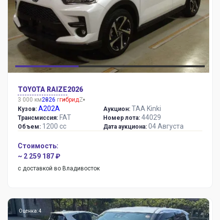
TOYOTA RAIZE
2026
3 000 км
2026
г
гибрид
Z
A202A
TAA Kinki
Кузов:
Аукцион:
FAT
44029
Трансмиссия:
Номер лота:
1200 сс
04 Августа
Объем:
Дата аукциона:
Стоимость:
~ 2 259 187 ₽
с доставкой во Владивосток
Оценка: 4