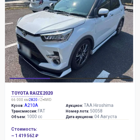
TOYOTA RAIZE
2020
66 000 км
2020
г
Z 4WD
A210A
TAA Hiroshima
Кузов:
Аукцион:
FAT
50058
Трансмиссия:
Номер лота:
1000 сс
04 Августа
Объем:
Дата аукциона:
Стоимость:
~ 1 419 562 ₽