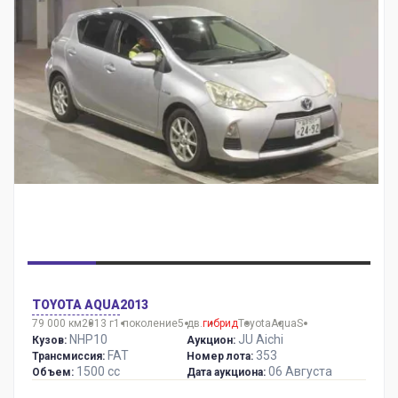
TOYOTA AQUA
2013
79 000 км
2013 г
1 поколение
5 дв.
гибрид
Toyota
Aqua
S
NHP10
JU Aichi
Кузов:
Аукцион:
FAT
353
Трансмиссия:
Номер лота:
1500 сс
06 Августа
Объем:
Дата аукциона: