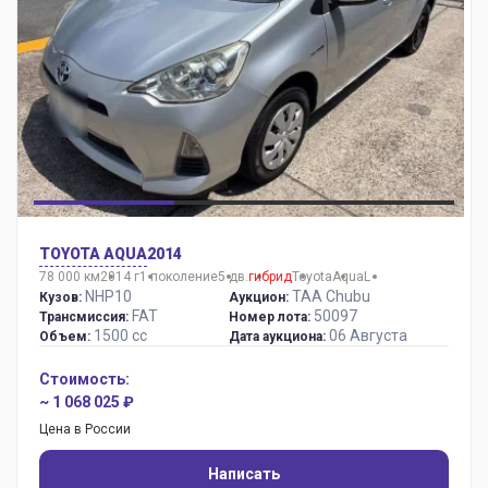
TOYOTA AQUA
2014
78 000 км
2014 г
1 поколение
5 дв.
гибрид
Toyota
Aqua
L
NHP10
TAA Chubu
Кузов:
Аукцион:
FAT
50097
Трансмиссия:
Номер лота:
1500 сс
06 Августа
Объем:
Дата аукциона:
Стоимость:
~ 1 068 025 ₽
Цена в России
Написать