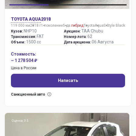
TOYOTA AQUA
2018
119 000 км
2018 г
1 поколение
5 дв.
гибрид
Toyota
Aqua
S Style Black
NHP10
TAA Chubu
Кузов:
Аукцион:
FAT
62
Трансмиссия:
Номер лота:
1500 сс
06 Августа
Объем:
Дата аукциона:
Стоимость:
~ 1 278 504 ₽
Цена в России
Написать
Санкционный авто
Оценка: 3.5