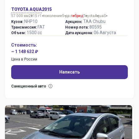
TOYOTA AQUA
2015
57 000 км
2015 г
1 поколение
5 дв.
гибрид
Toyota
Aqua
S
NHP10
TAA Chubu
Кузов:
Аукцион:
FAT
80595
Трансмиссия:
Номер лота:
1500 сс
06 Августа
Объем:
Дата аукциона:
Стоимость:
~ 1 148 632 ₽
Цена в России
Написать
Санкционный авто
Оценка: R