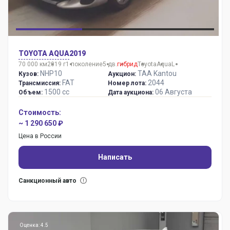
TOYOTA AQUA
2019
70 000 км
2019 г
1 поколение
5 дв.
гибрид
Toyota
Aqua
L
NHP10
TAA Kantou
Кузов:
Аукцион:
FAT
2044
Трансмиссия:
Номер лота:
1500 сс
06 Августа
Объем:
Дата аукциона:
Стоимость:
~ 1 290 650 ₽
Цена в России
Написать
Санкционный авто
Оценка: 4.5