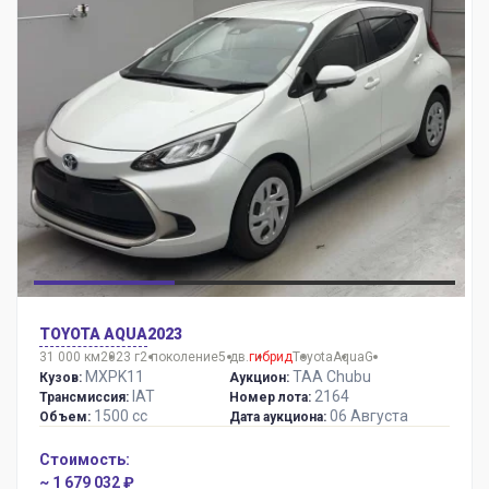
TOYOTA AQUA
2023
31 000 км
2023 г
2 поколение
5 дв.
гибрид
Toyota
Aqua
G
MXPK11
TAA Chubu
Кузов:
Аукцион:
IAT
2164
Трансмиссия:
Номер лота:
1500 сс
06 Августа
Объем:
Дата аукциона:
Стоимость:
~ 1 679 032 ₽