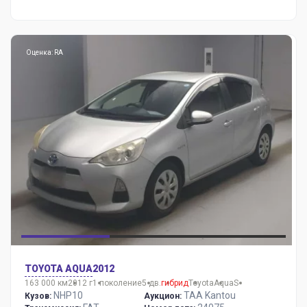
Оценка: RA
TOYOTA AQUA
2012
163 000 км
2012 г
1 поколение
5 дв.
гибрид
Toyota
Aqua
S
NHP10
TAA Kantou
Кузов:
Аукцион: