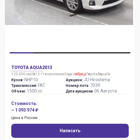
TOYOTA AQUA
2013
120 000 км
2013 г
1 поколение
5 дв.
гибрид
Toyota
Aqua
G
NHP10
JU Hiroshima
Кузов:
Аукцион:
FAT
7039
Трансмиссия:
Номер лота:
1500 сс
06 Августа
Объем:
Дата аукциона:
Стоимость:
~ 1 093 974 ₽
Цена в России
Написать