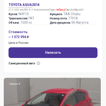
TOYOTA AQUA
2014
212 000 км
2014 г
1 поколение
5 дв.
гибрид
Toyota
Aqua
S
NHP10
TAA Chubu
Кузов:
Аукцион:
FAT
77018
Трансмиссия:
Номер лота:
1500 сс
06 Августа
Объем:
Дата аукциона:
Стоимость:
~ 1 072 994 ₽
Цена в России
Написать
Санкционный авто
Оценка: R