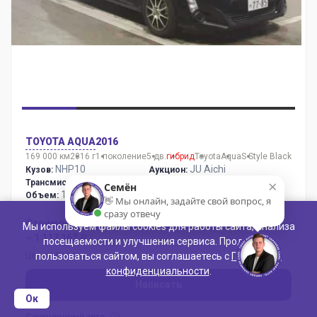
TOYOTA AQUA
2016
169 000 км
2016 г
1 поколение
5 дв.
гибрид
Toyota
Aqua
S Style Black
NHP10
JU Aichi
Кузов:
Аукцион:
×
FAT
348
Трансмиссия:
Номер лота:
Семён
1500 сс
06 Августа
Объем:
Дата аукциона:
👋 Мы онлайн, задайте свой вопрос, я
сразу отвечу
Стоимость:
Мы используем файлы cookies для работы сайта, анализа
~ 1 117 162 ₽
посещаемости и улучшения сервиса. Продолжая
Цена в России
пользоваться сайтом, вы соглашаетесь с
Политикой
конфиденциальности
.
Написать
Ок