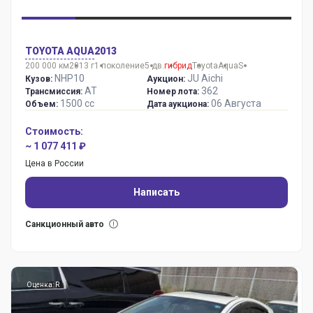
TOYOTA AQUA
2013
200 000 км
2013 г
1 поколение
5 дв.
гибрид
Toyota
Aqua
S
NHP10
JU Aichi
Кузов:
Аукцион:
AT
362
Трансмиссия:
Номер лота:
1500 сс
06 Августа
Объем:
Дата аукциона:
Стоимость:
~ 1 077 411 ₽
Цена в России
Написать
Санкционный авто
Оценка: R