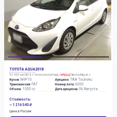
TOYOTA AQUA
2018
92 000 км
2018 г
1 поколение
5 дв.
гибрид
Toyota
Aqua
L
NHP10
TAA Touhoku
Кузов:
Аукцион:
FAT
6050
Трансмиссия:
Номер лота:
1500 сс
06 Августа
Объем:
Дата аукциона:
Стоимость:
~ 1 216 540 ₽
Цена в России