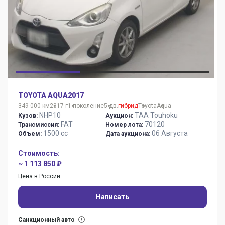
TOYOTA AQUA
2017
349 000 км
2017 г
1 поколение
5 дв.
гибрид
Toyota
Aqua
NHP10
TAA Touhoku
Кузов:
Аукцион:
FAT
70120
Трансмиссия:
Номер лота:
1500 сс
06 Августа
Объем:
Дата аукциона:
Стоимость:
~ 1 113 850 ₽
Цена в России
Написать
Санкционный авто