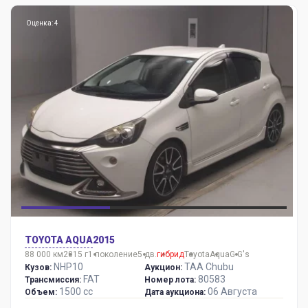
Оценка: 4
TOYOTA AQUA
2015
88 000 км
2015 г
1 поколение
5 дв.
гибрид
Toyota
Aqua
G G's
NHP10
TAA Chubu
Кузов:
Аукцион:
FAT
80583
Трансмиссия:
Номер лота:
1500 сс
06 Августа
Объем:
Дата аукциона: