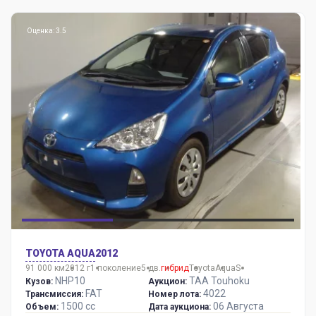
Оценка: 3.5
TOYOTA AQUA
2012
91 000 км
2012 г
1 поколение
5 дв.
гибрид
Toyota
Aqua
S
NHP10
TAA Touhoku
Кузов:
Аукцион:
FAT
4022
Трансмиссия:
Номер лота:
1500 сс
06 Августа
Объем:
Дата аукциона: