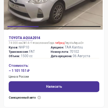
TOYOTA AQUA
2014
74 000 км
2014 г
1 поколение
5 дв.
гибрид
Toyota
Aqua
S
NHP10
TAA Kantou
Кузов:
Аукцион:
FAT
70102
Трансмиссия:
Номер лота:
1500 сс
06 Августа
Объем:
Дата аукциона:
Стоимость:
~ 1 101 151 ₽
Цена в России
Написать
Санкционный авто