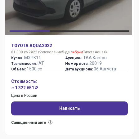
TOYOTA AQUA
2022
81 000 км
2022 г
2 поколение
5 дв.
гибрид
Toyota
Aqua
X
MXPK11
TAA Kantou
Кузов:
Аукцион:
IAT
20019
Трансмиссия:
Номер лота:
1500 сс
06 Августа
Объем:
Дата аукциона:
Стоимость:
~ 1 322 651 ₽
Цена в России
Написать
Санкционный авто