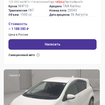
125 000 км
2016 г
1 поколение
5 дв.
гибрид
Toyota
Aqua
G
NHP10
TAA Kantou
Кузов:
Аукцион:
FAT
20043
Трансмиссия:
Номер лота:
1500 сс
06 Августа
Объем:
Дата аукциона:
Стоимость:
~ 1 188 383 ₽
Цена в России
Написать
Санкционный авто
Оценка: R