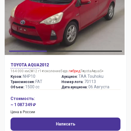
TOYOTA AQUA
2012
164 000 км
2012 г
1 поколение
5 дв.
гибрид
Toyota
Aqua
S
NHP10
TAA Touhoku
Кузов:
Аукцион:
FAT
70113
Трансмиссия:
Номер лота:
1500 сс
06 Августа
Объем:
Дата аукциона:
Стоимость:
~ 1 087 349 ₽
Цена в России
Написать