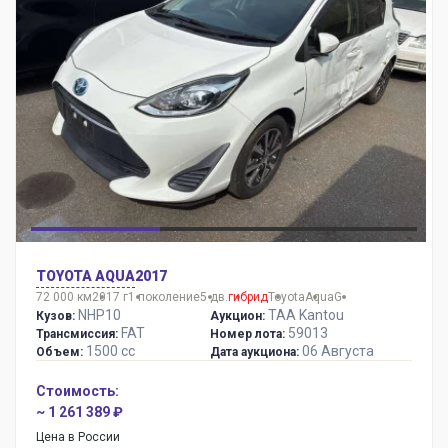
TOYOTA AQUA
2017
72 000 км
2017 г
1 поколение
5 дв.
гибрид
Toyota
Aqua
G
NHP10
TAA Kantou
Кузов:
Аукцион:
FAT
59013
Трансмиссия:
Номер лота:
1500 сс
06 Августа
Объем:
Дата аукциона:
Стоимость:
~ 1 261 389 ₽
Цена в России