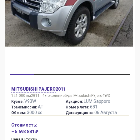
MITSUBISHI PAJERO
2011
121 000 км
2011 г
4 поколение
5 дв.
Mitsubishi
Pajero
4WD
V93W
LUM Sapporo
Кузов:
Аукцион:
AT
681
Трансмиссия:
Номер лота:
3000 сс
06 Августа
Объем:
Дата аукциона:
Стоимость:
~ 5 693 881 ₽
Цена в России