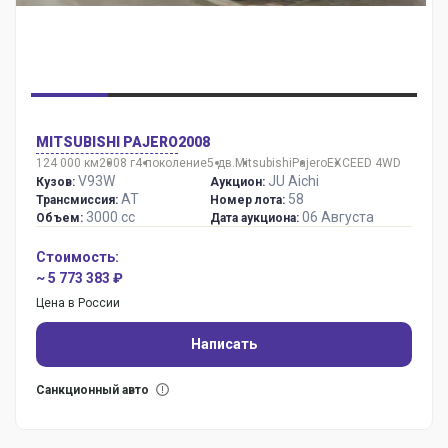
MITSUBISHI PAJERO
2008
124 000 км
2008 г
4 поколение
5 дв.
Mitsubishi
Pajero
EXCEED 4WD
V93W
JU Aichi
Кузов:
Аукцион:
AT
58
Трансмиссия:
Номер лота:
3000 сс
06 Августа
Объем:
Дата аукциона:
Стоимость:
~ 5 773 383 ₽
Цена в России
Написать
Санкционный авто