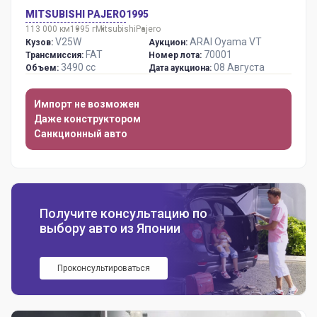
MITSUBISHI PAJERO
1995
113 000 км
1995 г
Mitsubishi
Pajero
V25W
ARAI Oyama VT
Кузов:
Аукцион:
FAT
70001
Трансмиссия:
Номер лота:
3490 сс
08 Августа
Объем:
Дата аукциона:
Импорт не возможен
Даже конструктором
Санкционный авто
Получите консультацию по
выбору авто из Японии
Проконсультироваться