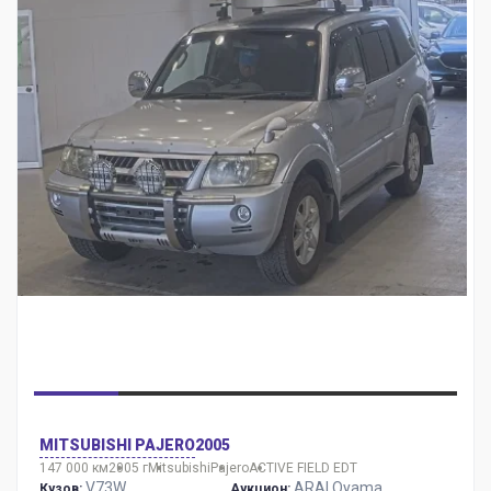
MITSUBISHI PAJERO
2005
147 000 км
2005 г
Mitsubishi
Pajero
ACTIVE FIELD EDT
V73W
ARAI Oyama
Кузов:
Аукцион: