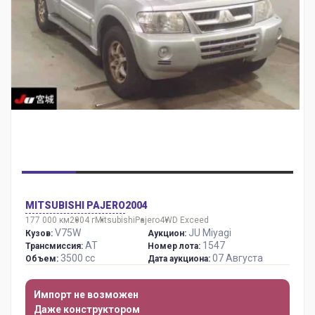
MITSUBISHI PAJERO
2004
177 000 км
2004 г
Mitsubishi
Pajero
4WD Exceed
V75W
JU Miyagi
Кузов:
Аукцион:
AT
1547
Трансмиссия:
Номер лота:
3500 сс
07 Августа
Объем:
Дата аукциона:
Импорт не возможен
Даже конструктором