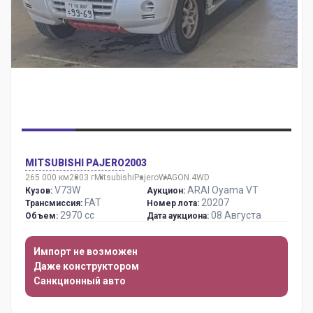
MITSUBISHI PAJERO
2003
265 000 км
2003 г
Mitsubishi
Pajero
WAGON.4WD
V73W
ARAI Oyama VT
Кузов:
Аукцион:
FAT
20207
Трансмиссия:
Номер лота:
2970 сс
08 Августа
Объем:
Дата аукциона:
Импорт не возможен
Даже конструктором
Санкционный авто