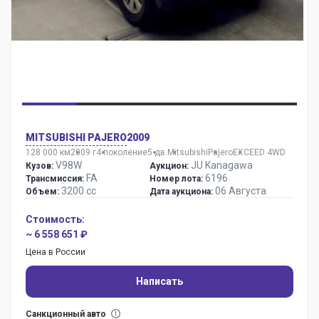
MITSUBISHI PAJERO
2009
128 000 км
2009 г
4 поколение
5 дв.
Mitsubishi
Pajero
EXCEED 4WD
V98W
JU Kanagawa
Кузов:
Аукцион:
FA
6196
Трансмиссия:
Номер лота:
3200 сс
06 Августа
Объем:
Дата аукциона:
Стоимость:
~ 6 558 651 ₽
Цена в России
Написать
Санкционный авто