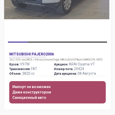
MITSUBISHI PAJERO
2006
362 000 км
2006 г
4 поколение
5 дв.
Mitsubishi
Pajero
WAGON.4WD
V97W
ARAI Oyama VT
Кузов:
Аукцион:
FAT
20424
Трансмиссия:
Номер лота:
3820 сс
08 Августа
Объем:
Дата аукциона:
Импорт не возможен
Даже конструктором
Санкционный авто