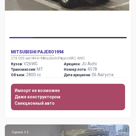
MITSUBISHI PAJERO
1994
278 000 км
1994 г
Mitsubishi
Pajero
XR2 4WD
V26WG
JU Aichi
Кузов:
Аукцион:
MT
4078
Трансмиссия:
Номер лота:
2800 сс
06 Августа
Объем:
Дата аукциона:
Импорт не возможен
Даже конструктором
Санкционный авто
Оценка: 3.5