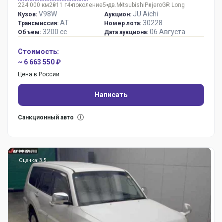
224 000 км
2011 г
4 поколение
5 дв.
Mitsubishi
Pajero
GR Long
V98W
JU Aichi
Кузов:
Аукцион:
AT
30228
Трансмиссия:
Номер лота:
3200 сс
06 Августа
Объем:
Дата аукциона:
Стоимость:
~ 6 663 550 ₽
Цена в России
Написать
Санкционный авто
Оценка: 3.5