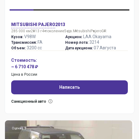
MITSUBISHI PAJERO
2013
285 000 км
2013 г
4 поколение
5 дв.
Mitsubishi
Pajero
GR
V98W
LAA Okayama
Кузов:
Аукцион:
FA
3214
Трансмиссия:
Номер лота:
3200 сс
07 Августа
Объем:
Дата аукциона:
Стоимость:
~ 6 710 478 ₽
Цена в России
Написать
Санкционный авто
Оценка: 3