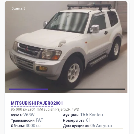
Оценка: 3
MITSUBISHI PAJERO
2001
95 000 км
2001 г
Mitsubishi
Pajero
ZR 4WD
V63W
TAA Kantou
Кузов:
Аукцион:
FAT
61
Трансмиссия:
Номер лота:
3000 сс
06 Августа
Объем:
Дата аукциона: