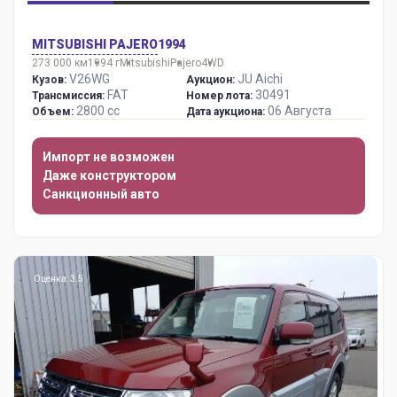
MITSUBISHI PAJERO
1994
273 000 км
1994 г
Mitsubishi
Pajero
4WD
V26WG
JU Aichi
Кузов:
Аукцион:
FAT
30491
Трансмиссия:
Номер лота:
2800 сс
06 Августа
Объем:
Дата аукциона:
Импорт не возможен
Даже конструктором
Санкционный авто
Оценка: 3.5