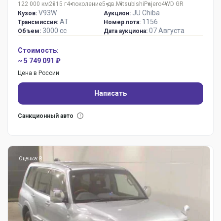
122 000 км
2015 г
4 поколение
5 дв.
Mitsubishi
Pajero
4WD GR
V93W
JU Chiba
Кузов:
Аукцион:
AT
1156
Трансмиссия:
Номер лота:
3000 сс
07 Августа
Объем:
Дата аукциона:
Стоимость:
~ 5 749 091 ₽
Цена в России
Написать
Санкционный авто
Оценка: R