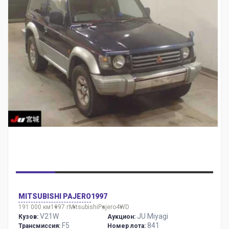
MITSUBISHI PAJERO
1997
191 000 км
1997 г
Mitsubishi
Pajero
4WD
V21W
JU Miyagi
Кузов:
Аукцион:
F5
841
Трансмиссия:
Номер лота: