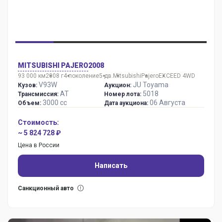
MITSUBISHI PAJERO
2008
93 000 км
2008 г
4 поколение
5 дв.
Mitsubishi
Pajero
EXCEED 4WD
V93W
JU Toyama
Кузов:
Аукцион:
AT
5018
Трансмиссия:
Номер лота:
3000 сс
06 Августа
Объем:
Дата аукциона:
Стоимость:
~ 5 824 728 ₽
Цена в России
Написать
Санкционный авто