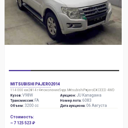
MITSUBISHI PAJERO
2014
114 000 км
2014 г
4 поколение
5 дв.
Mitsubishi
Pajero
EXCEED 4WD
V98W
JU Kanagawa
Кузов:
Аукцион:
FA
6083
Трансмиссия:
Номер лота:
3200 сс
06 Августа
Объем:
Дата аукциона:
Стоимость:
~ 7 125 523 ₽