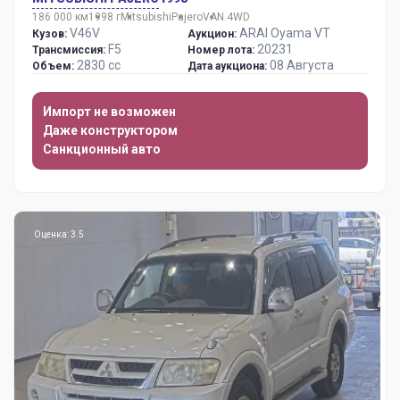
186 000 км
1998 г
Mitsubishi
Pajero
VAN.4WD
V46V
ARAI Oyama VT
Кузов:
Аукцион:
F5
20231
Трансмиссия:
Номер лота:
2830 сс
08 Августа
Объем:
Дата аукциона:
Импорт не возможен
Даже конструктором
Санкционный авто
Оценка: 3.5