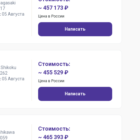
Nagasaki
~ 457 173 ₽
17
05 Августа
:
Цена в России
Написать
Стоимость:
 Shikoku
~ 455 529 ₽
262
05 Августа
:
Цена в России
Написать
Стоимость:
shikawa
~ 465 393 ₽
059