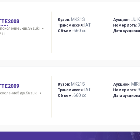
MK21S
JU 
Кузов:
Аукцион:
TTE
2008
IAT
3
Трансмиссия:
Номер лота:
 поколение
5 дв.
Suzuki
660 сс
Объем:
Дата аукциона
 LI
MK21S
MIR
Кузов:
Аукцион:
TTE
2009
IAT
9
Трансмиссия:
Номер лота:
поколение
5 дв.
Suzuki
660 сс
Объем:
Дата аукциона