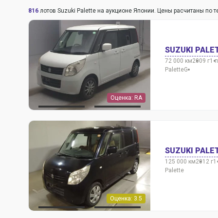
816
лотов Suzuki Palette на аукционе Японии. Цены расчитаны по 
SUZUKI PALE
72 000 км
2009 г
1 
Palette
G
Оценка: RA
SUZUKI PALE
125 000 км
2012 г
1
Palette
Оценка: 3.5