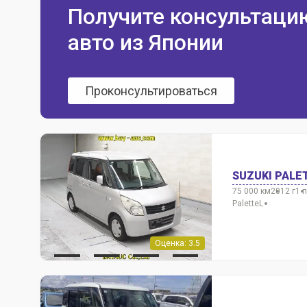
Получите консультаци
авто из Японии
Проконсультироваться
SUZUKI PALE
75 000 км
2012 г
1 
Palette
L
Оценка: 3.5