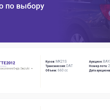
ю по выбору
MK21S
BAY
Кузов:
Аукцион:
TTE
2012
DAT
2
Трансмиссия:
Номер лота:
поколение
5 дв.
Suzuki
660 сс
Объем:
Дата аукциона