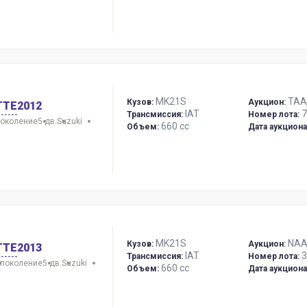
MK21S
TAA 
Кузов:
Аукцион:
TTE
2012
IAT
7
Трансмиссия:
Номер лота:
поколение
5 дв.
Suzuki
660 сс
Объем:
Дата аукциона
MK21S
NAA
Кузов:
Аукцион:
TTE
2013
IAT
3
Трансмиссия:
Номер лота:
 поколение
5 дв.
Suzuki
660 сс
Объем:
Дата аукциона