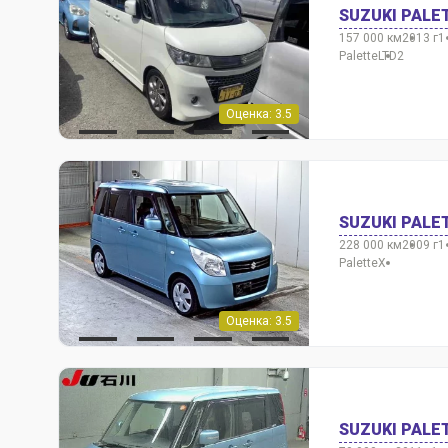
SUZUKI PALE
157 000 км
2013 г
1
Palette
LTD2
Оценка: 3.5
SUZUKI PALE
228 000 км
2009 г
1
Palette
X
Оценка: 3.5
SUZUKI PALE