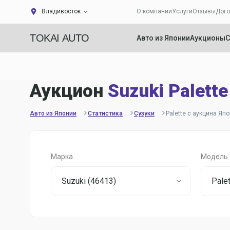
Владивосток
О компании
Услуги
Отзывы
Дого
TOKAI AUTO
Авто из Японии
Аукционы
С
Аукцион
Suzuki Palette
Авто из Японии
Статистика
Сузуки
Palette с аукцина Яп
Марка
Модель
Suzuki (46413)
Palet