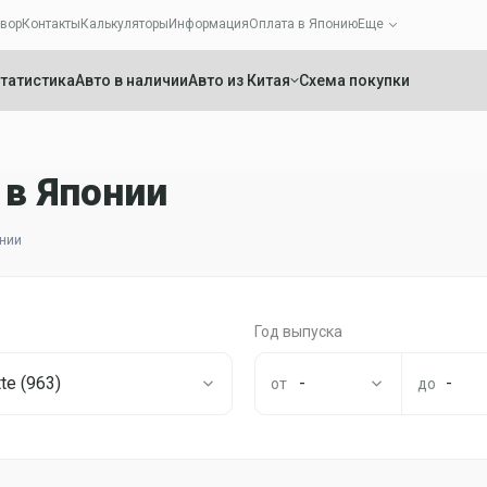
вор
Контакты
Калькуляторы
Информация
Оплата в Японию
Еще
татистика
Авто в наличии
Авто из Китая
Схема покупки
в Японии
онии
Год выпуска
te (963)
-
-