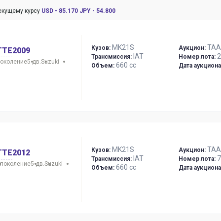
текущему курсу
USD - 85.170
JPY - 54.800
MK21S
TAA
Кузов:
Аукцион:
TTE
2009
IAT
2
Трансмиссия:
Номер лота:
поколение
5 дв.
Suzuki
660 сс
Объем:
Дата аукциона
MK21S
TAA
Кузов:
Аукцион:
TTE
2012
IAT
7
Трансмиссия:
Номер лота:
 поколение
5 дв.
Suzuki
660 сс
Объем:
Дата аукциона