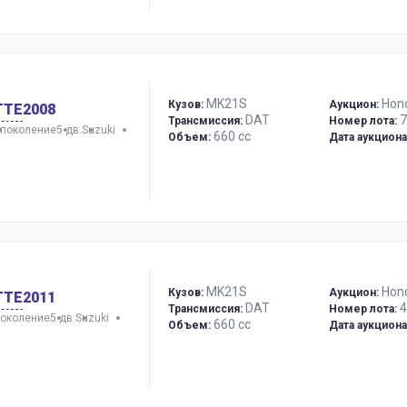
MK21S
Hon
Кузов:
Аукцион:
TTE
2008
DAT
7
Трансмиссия:
Номер лота:
 поколение
5 дв.
Suzuki
660 сс
Объем:
Дата аукциона
MK21S
Hon
Кузов:
Аукцион:
TTE
2011
DAT
4
Трансмиссия:
Номер лота:
поколение
5 дв.
Suzuki
660 сс
Объем:
Дата аукциона