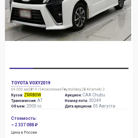
TOYOTA VOXY
2019
69 000 км
2019 г
3 поколение
Toyota
Voxy
ZS Kirameki 2
ZRR80W
CAA Chubu
Кузов:
Аукцион:
AT
30249
Трансмиссия:
Номер лота:
2000 сс
05 Августа
Объем:
Дата аукциона:
Стоимость:
~ 2 337 088 ₽
Цена в России