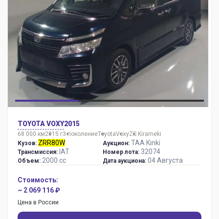
TOYOTA VOXY
2015
68 000 км
2015 г
3 поколение
Toyota
Voxy
ZS Kirameki
ZRR80W
TAA Kinki
Кузов:
Аукцион:
IAT
32074
Трансмиссия:
Номер лота:
2000 сс
04 Августа
Объем:
Дата аукциона:
Стоимость:
~ 2 069 116 ₽
Цена в России