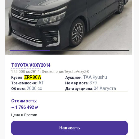
TOYOTA VOXY
2014
125 000 км
2014 г
3 поколение
Toyota
Voxy
ZS
ZRR80W
TAA Kyushu
Кузов:
Аукцион:
IAT
379
Трансмиссия:
Номер лота:
2000 сс
04 Августа
Объем:
Дата аукциона:
Стоимость:
~ 1 796 492 ₽
Цена в России
Написать