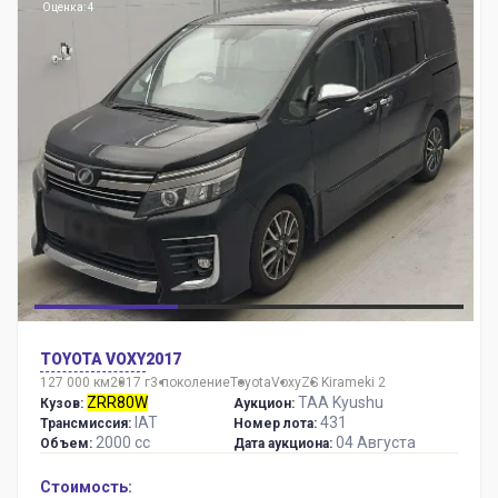
Оценка: 4
TOYOTA VOXY
2017
127 000 км
2017 г
3 поколение
Toyota
Voxy
ZS Kirameki 2
ZRR80W
TAA Kyushu
Кузов:
Аукцион:
IAT
431
Трансмиссия:
Номер лота:
2000 сс
04 Августа
Объем:
Дата аукциона:
Стоимость: