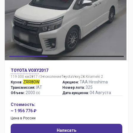
TOYOTA VOXY
2017
119 000 км
2017 г
3 поколение
Toyota
Voxy
ZS Kirameki 2
ZRR80W
TAA Hiroshima
Кузов:
Аукцион:
IAT
325
Трансмиссия:
Номер лота:
2000 сс
04 Августа
Объем:
Дата аукциона:
Стоимость:
~ 1 956 776 ₽
Цена в России
Написать