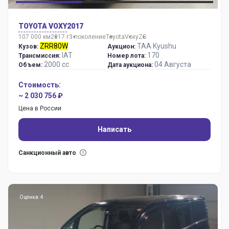
TOYOTA VOXY
2017
107 000 км
2017 г
3 поколение
Toyota
Voxy
ZS
ZRR80W
TAA Kyushu
Кузов:
Аукцион:
IAT
170
Трансмиссия:
Номер лота:
2000 сс
04 Августа
Объем:
Дата аукциона:
Стоимость:
~ 2 030 756 ₽
Цена в России
Написать
Санкционный авто
Оценка: 4