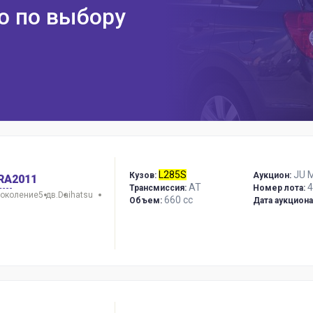
ю по выбору
L285S
JU M
Кузов:
Аукцион:
RA
2011
AT
4
Трансмиссия:
Номер лота:
поколение
5 дв.
Daihatsu
660 сс
Объем:
Дата аукциона