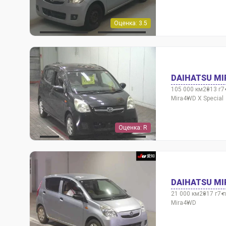
Оценка: 3.5
DAIHATSU MI
105 000 км
2013 г
7
Mira
4WD X Special
Оценка: R
DAIHATSU MI
21 000 км
2017 г
7 
Mira
4WD