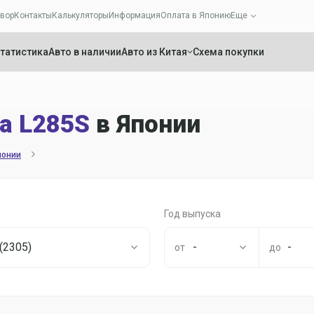
вор
Контакты
Калькуляторы
Информация
Оплата в Японию
Еще
татистика
Авто в наличии
Авто из Китая
Схема покупки
а L285S
в Японии
понии
Год выпуска
 (2305)
-
-