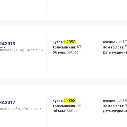
L285S
JU 
Кузов:
Аукцион:
RA
2013
AT
7
Трансмиссия:
Номер лота:
 поколение
5 дв.
Daihatsu
660 сс
Объем:
Дата аукциона
L285S
JU A
Кузов:
Аукцион:
RA
2017
5F
3
Трансмиссия:
Номер лота:
поколение
5 дв.
Daihatsu
660 сс
Объем:
Дата аукциона