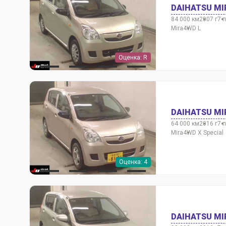
DAIHATSU MI
84 000 км
2007 г
7 
Mira
4WD L
Оценка: R
DAIHATSU MI
64 000 км
2016 г
7 
Mira
4WD X Special
Оценка: 4
DAIHATSU MI