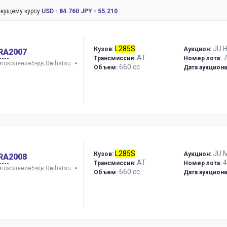
текущему курсу
USD - 84.760
JPY - 55.210
L285S
JU 
Кузов:
Аукцион:
RA
2007
AT
7
Трансмиссия:
Номер лота:
 поколение
5 дв.
Daihatsu
660 сс
Объем:
Дата аукциона
L285S
JU M
Кузов:
Аукцион:
RA
2008
AT
4
Трансмиссия:
Номер лота:
 поколение
5 дв.
Daihatsu
660 сс
Объем:
Дата аукциона