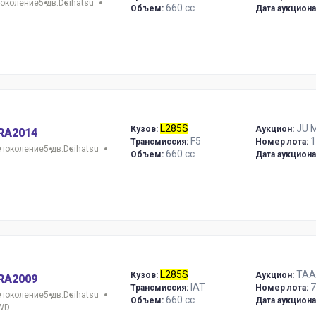
поколение
5 дв.
Daihatsu
660 сс
Объем:
Дата аукциона
L285S
JU M
Кузов:
Аукцион:
RA
2014
F5
1
Трансмиссия:
Номер лота:
 поколение
5 дв.
Daihatsu
660 сс
Объем:
Дата аукциона
L285S
TAA
Кузов:
Аукцион:
RA
2009
IAT
7
Трансмиссия:
Номер лота:
 поколение
5 дв.
Daihatsu
660 сс
Объем:
Дата аукциона
4WD