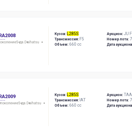
L285S
JU 
Кузов:
Аукцион:
RA
2008
F5
7
Трансмиссия:
Номер лота:
поколение
5 дв.
Daihatsu
660 сс
Объем:
Дата аукциона
L285S
TAA
Кузов:
Аукцион:
RA
2009
IAT
7
Трансмиссия:
Номер лота:
 поколение
5 дв.
Daihatsu
660 сс
Объем:
Дата аукциона