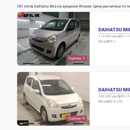
151
лотов Daihatsu Mira на аукционе Японии. Цены расчитаны по 
DAIHATSU MI
114 000 км
2007 г
7
Mira
4WD L
Оценка: 2
DAIHATSU MI
260 000 км
2008 г
7
Mira
4WD X LTD
Оценка: R