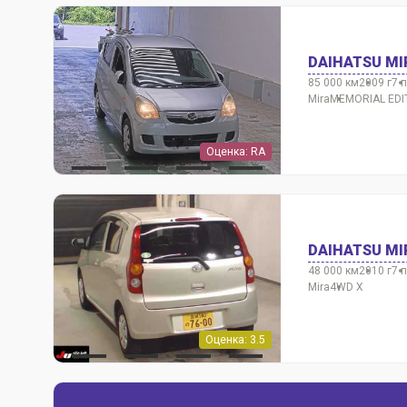
DAIHATSU MI
85 000 км
2009 г
7 
Mira
MEMORIAL EDI
Оценка: RA
DAIHATSU MI
48 000 км
2010 г
7 
Mira
4WD X
Оценка: 3.5