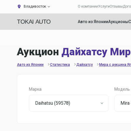
Владивосток
О компании
Услуги
Отзывы
Дого
TOKAI AUTO
Авто из Японии
Аукционы
С
Аукцион
Дайхатсу Мир
Авто из Японии
Статистика
Дайхатсу
Мира с аукцина Я
Марка
Модель
Daihatsu (59578)
Mira