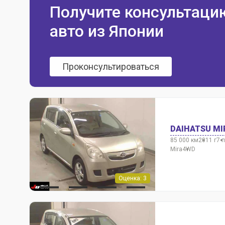
Получите консультаци
авто из Японии
Проконсультироваться
DAIHATSU MI
85 000 км
2011 г
7 
Mira
4WD
Оценка: 3