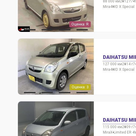
88 000 км
2012 г
7 
Mira
4WD X Special
Оценка: R
DAIHATSU MI
127 000 км
2014 г
7
Mira
4WD X Special
Оценка: 3
DAIHATSU MI
115 000 км
2009 г
7
Mira
X Limited ER 