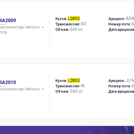
L285S
ARA
Кузов:
Аукцион:
RA
2009
IAT
6
Трансмиссия:
Номер лота:
поколение
5 дв.
Daihatsu
660 сс
Объем:
Дата аукциона
TION
L285S
JU M
Кузов:
Аукцион:
RA
2010
IA
6
Трансмиссия:
Номер лота:
поколение
5 дв.
Daihatsu
660 сс
Объем:
Дата аукциона