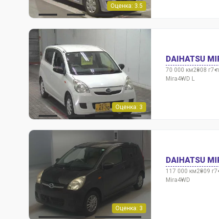
Оценка: 3.5
DAIHATSU MI
70 000 км
2008 г
7 
Mira
4WD L
Оценка: 3
DAIHATSU MI
117 000 км
2009 г
7
Mira
4WD
Оценка: 3