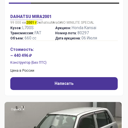
DAIHATSU MIRA
2001
99 000 км
2001 г
Daihatsu
Mira
GINO MINILITE SPECIAL
L700S
Honda Kansai
Кузов:
Аукцион:
FAT
80297
Трансмиссия:
Номер лота:
660 сс
06 Июля
Объем:
Дата аукциона:
Стоимость:
~ 440 496 ₽
Конструктор (Без ПТС)
Цена в России
Написать
Оценка: R