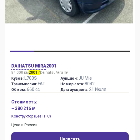
DAIHATSU MIRA
2001
84 000 км
2001 г
Daihatsu
Mira
TD
L700S
JU Mie
Кузов:
Аукцион:
FAT
8042
Трансмиссия:
Номер лота:
660 сс
21 Июля
Объем:
Дата аукциона:
Стоимость:
~ 380 216 ₽
Конструктор (Без ПТС)
Цена в России
Написать