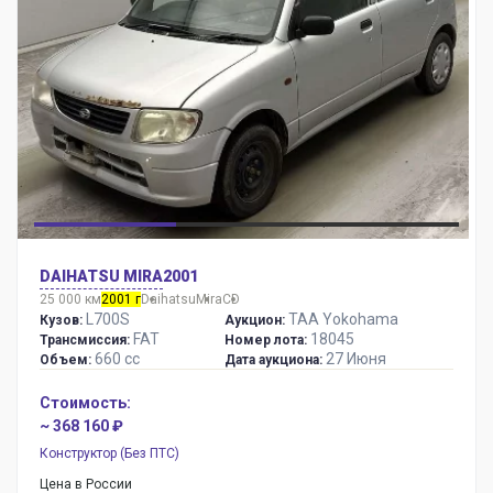
DAIHATSU MIRA
2001
25 000 км
2001 г
Daihatsu
Mira
CD
L700S
TAA Yokohama
Кузов:
Аукцион:
FAT
18045
Трансмиссия:
Номер лота:
660 сс
27 Июня
Объем:
Дата аукциона:
Стоимость:
~ 368 160 ₽
Конструктор (Без ПТС)
Цена в России