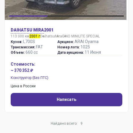
DAIHATSU MIRA
2001
113 000 км
2001 г
Daihatsu
Mira
GINO MINILITE SPECIAL
L700S
ARAI Oyama
Кузов:
Аукцион:
FAT
1025
Трансмиссия:
Номер лота:
660 сс
11 Июня
Объем:
Дата аукциона:
Стоимость:
~ 370 352 ₽
Конструктор (Без ПТС)
Цена в России
Написать
Найдено всего:
9