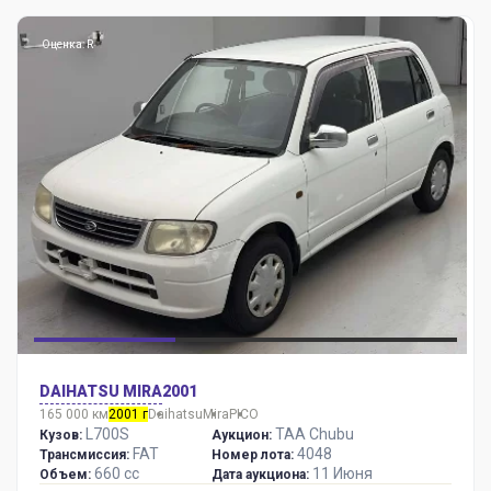
Оценка: R
DAIHATSU MIRA
2001
165 000 км
2001 г
Daihatsu
Mira
PICO
L700S
TAA Chubu
Кузов:
Аукцион:
FAT
4048
Трансмиссия:
Номер лота:
660 сс
11 Июня
Объем:
Дата аукциона: