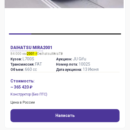
DAIHATSU MIRA
2001
84 000 км
2001 г
Daihatsu
Mira
TD
L700S
JU Gifu
Кузов:
Аукцион:
FAT
10025
Трансмиссия:
Номер лота:
660 сс
13 Июня
Объем:
Дата аукциона:
Стоимость:
~ 365 420 ₽
Конструктор (Без ПТС)
Цена в России
Написать