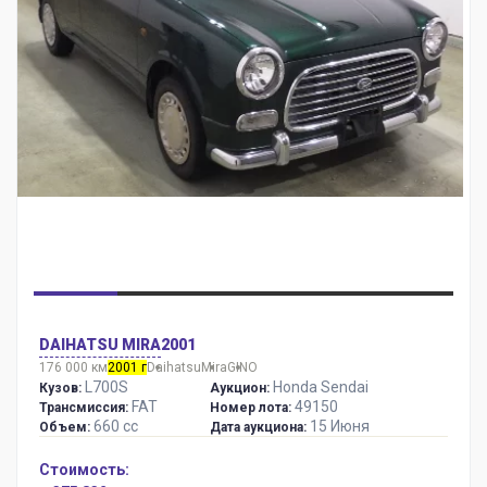
DAIHATSU MIRA
2001
176 000 км
2001 г
Daihatsu
Mira
GINO
L700S
Honda Sendai
Кузов:
Аукцион:
FAT
49150
Трансмиссия:
Номер лота:
660 сс
15 Июня
Объем:
Дата аукциона:
Стоимость: