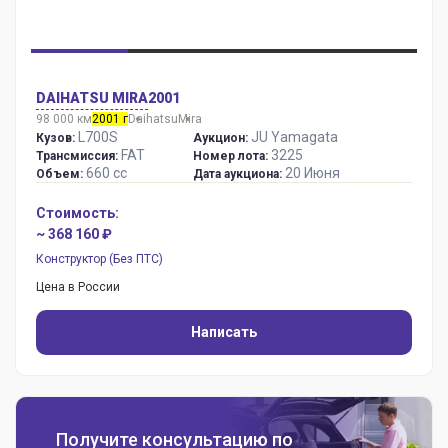
DAIHATSU MIRA
2001
98 000 км
2001 г
Daihatsu
Mira
L700S
JU Yamagata
Кузов:
Аукцион:
FAT
3225
Трансмиссия:
Номер лота:
660 сс
20 Июня
Объем:
Дата аукциона:
Стоимость:
~ 368 160 ₽
Конструктор (Без ПТС)
Цена в России
Написать
Получите консультацию по