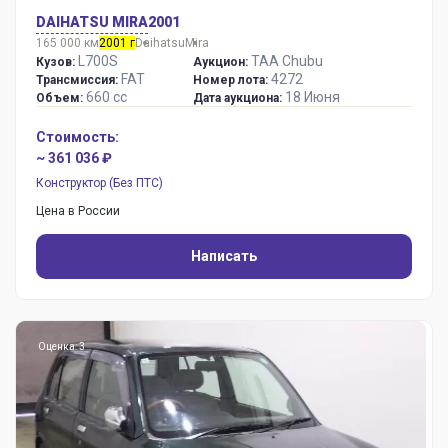
DAIHATSU MIRA
2001
165 000 км
2001 г
Daihatsu
Mira
L700S
TAA Chubu
Кузов:
Аукцион:
FAT
4272
Трансмиссия:
Номер лота:
660 сс
18 Июня
Объем:
Дата аукциона:
Стоимость:
~ 361 036 ₽
Конструктор (Без ПТС)
Цена в России
Написать
Оценка: 3