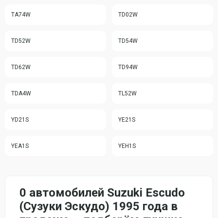
TA74W
TD02W
TD52W
TD54W
TD62W
TD94W
TDA4W
TL52W
YD21S
YE21S
YEA1S
YEH1S
0 автомобилей Suzuki Escudo
(Сузуки Эскудо) 1995 года в