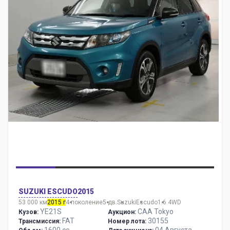
SUZUKI ESCUDO
2015
53 000 км
2015 г
4 поколение
5 дв.
Suzuki
Escudo
1.6 4WD
YE21S
CAA Tokyo
Кузов:
Аукцион:
FAT
30155
Трансмиссия:
Номер лота: