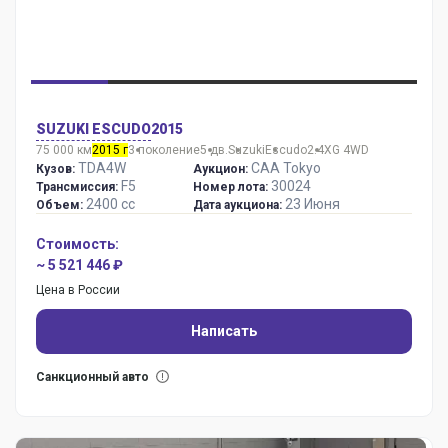
SUZUKI ESCUDO
2015
75 000 км
2015 г
3 поколение
5 дв.
Suzuki
Escudo
2.4XG 4WD
TDA4W
CAA Tokyo
Кузов:
Аукцион:
F5
30024
Трансмиссия:
Номер лота:
2400 сс
23 Июня
Объем:
Дата аукциона:
Стоимость:
~ 5 521 446 ₽
Цена в России
Написать
Санкционный авто