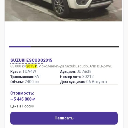
SUZUKI ESCUDO
2015
65 000 км
2015 г
3 поколение
5 дв.
Suzuki
Escudo
LAND BLI-Z4WD
TDA4W
JU Aichi
Кузов:
Аукцион:
FAT
30212
Трансмиссия:
Номер лота:
2400 сс
06 Августа
Объем:
Дата аукциона:
Стоимость:
~ 5 445 808 ₽
Цена в России
Написать