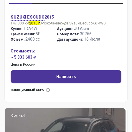
SUZUKI ESCUDO
2015
147 000 км
2015 г
3 поколение
5 дв.
Suzuki
Escudo
XG 4WD
TDA4W
JU Aichi
Кузов:
Аукцион:
5F
30766
Трансмиссия:
Номер лота:
2400 сс
16 Июля
Объем:
Дата аукциона:
Стоимость:
~ 5 333 603 ₽
Цена в России
Написать
Санкционный авто
Оценка: 4