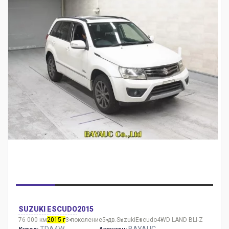
SUZUKI ESCUDO
2015
76 000 км
2015 г
3 поколение
5 дв.
Suzuki
Escudo
4WD LAND BLI-Z