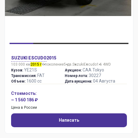
SUZUKI ESCUDO
2015
103 000 км
2015 г
4 поколение
5 дв.
Suzuki
Escudo
1.6 4WD
YE21S
CAA Tokyo
Кузов:
Аукцион:
FAT
30227
Трансмиссия:
Номер лота:
1600 сс
04 Августа
Объем:
Дата аукциона:
Стоимость:
~ 1 560 186 ₽
Цена в России
Написать