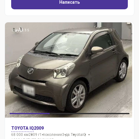
Написать
Оценка: 3.5
TOYOTA IQ
2009
68 000 км
2009 г
1 поколение
3 дв.
Toyota
iQ