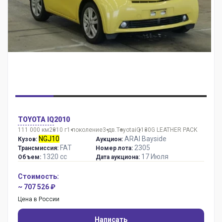
TOYOTA IQ
2010
111 000 км
2010 г
1 поколение
3 дв.
Toyota
iQ
130G LEATHER PACK
NGJ10
ARAI Bayside
Кузов:
Аукцион:
FAT
2305
Трансмиссия:
Номер лота:
1320 сс
17 Июля
Объем:
Дата аукциона:
Стоимость:
~ 707 526 ₽
Цена в России
Написать