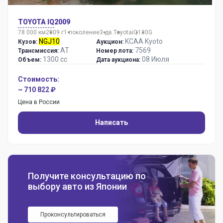
TOYOTA IQ
2009
78 000 км
2009 г
1 поколение
3 дв.
Toyota
iQ
130G
NGJ10
KCAA Kyoto
Кузов:
Аукцион:
AT
7569
Трансмиссия:
Номер лота:
1300 сс
08 Июля
Объем:
Дата аукциона:
Стоимость:
~ 710 822 ₽
Цена в России
Написать
Получите консультацию по
выбору авто из Японии
Проконсультироваться