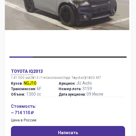
TOYOTA IQ
2013
141 000 км
2013 г
1 поколение
3 дв.
Toyota
iQ
130G MT
NGJ10
JU Aichi
Кузов:
Аукцион:
6F
3159
Трансмиссия:
Номер лота:
1300 сс
09 Июля
Объем:
Дата аукциона:
Стоимость:
~ 714 110 ₽
Цена в России
Написать