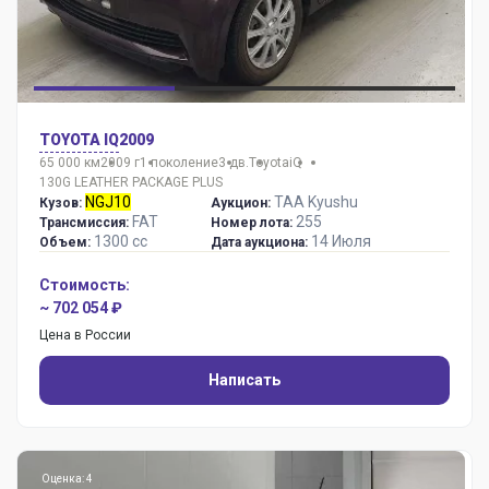
TOYOTA IQ
2009
65 000 км
2009 г
1 поколение
3 дв.
Toyota
iQ
130G LEATHER PACKAGE PLUS
NGJ10
TAA Kyushu
Кузов:
Аукцион:
FAT
255
Трансмиссия:
Номер лота:
1300 сс
14 Июля
Объем:
Дата аукциона:
Стоимость:
~ 702 054 ₽
Цена в России
Написать
Оценка: 4