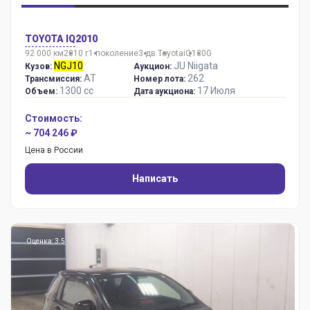
TOYOTA IQ
2010
92 000 км
2010 г
1 поколение
3 дв.
Toyota
iQ
130G
NGJ10
JU Niigata
Кузов:
Аукцион:
AT
262
Трансмиссия:
Номер лота:
1300 сс
17 Июля
Объем:
Дата аукциона:
Стоимость:
~ 704 246 ₽
Цена в России
Написать
Оценка: 3.5