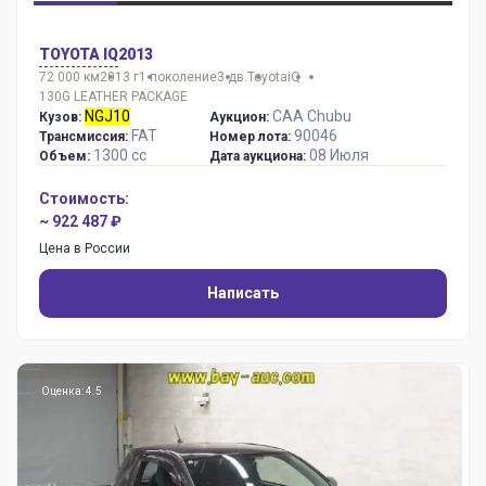
TOYOTA IQ
2013
72 000 км
2013 г
1 поколение
3 дв.
Toyota
iQ
130G LEATHER PACKAGE
NGJ10
CAA Chubu
Кузов:
Аукцион:
FAT
90046
Трансмиссия:
Номер лота:
1300 сс
08 Июля
Объем:
Дата аукциона:
Стоимость:
~ 922 487 ₽
Цена в России
Написать
Оценка: 4.5