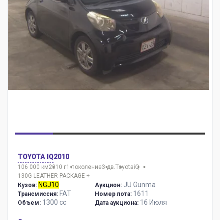
TOYOTA IQ
2010
106 000 км
2010 г
1 поколение
3 дв.
Toyota
iQ
130G LEATHER PACKAGE +
NGJ10
JU Gunma
Кузов:
Аукцион:
FAT
1611
Трансмиссия:
Номер лота:
1300 сс
16 Июля
Объем:
Дата аукциона: