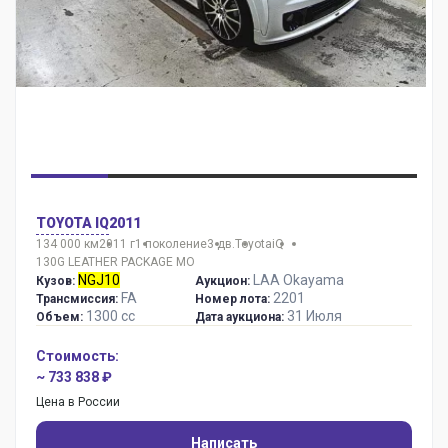
TOYOTA IQ
2011
134 000 км
2011 г
1 поколение
3 дв.
Toyota
iQ
130G LEATHER PACKAGE MO
NGJ10
LAA Okayama
Кузов:
Аукцион:
FA
2201
Трансмиссия:
Номер лота:
1300 сс
31 Июля
Объем:
Дата аукциона:
Стоимость:
~ 733 838 ₽
Цена в России
Написать