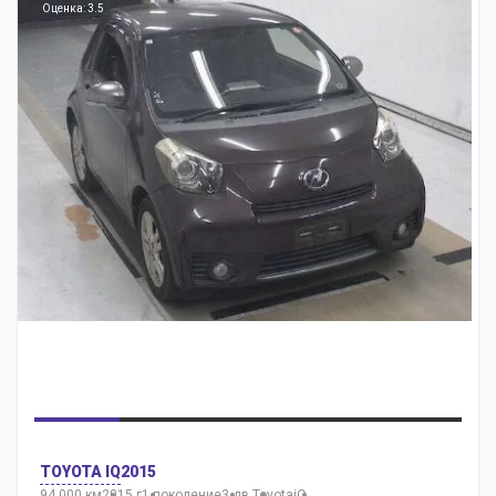
Оценка: 3.5
TOYOTA IQ
2015
94 000 км
2015 г
1 поколение
3 дв.
Toyota
iQ