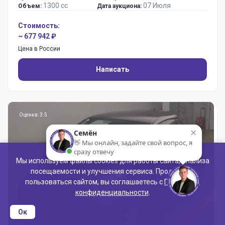
1300 сс
07 Июля
Объем:
Дата аукциона:
Стоимость:
~ 677 942 ₽
Цена в России
Написать
Оценка: 3.5
×
Семён
👋 Мы онлайн, задайте свой вопрос, я
сразу отвечу
Мы используем файлы cookies для работы сайта, анализа
посещаемости и улучшения сервиса. Продолжая
пользоваться сайтом, вы соглашаетесь с
Политикой
конфиденциальности
.
Ок