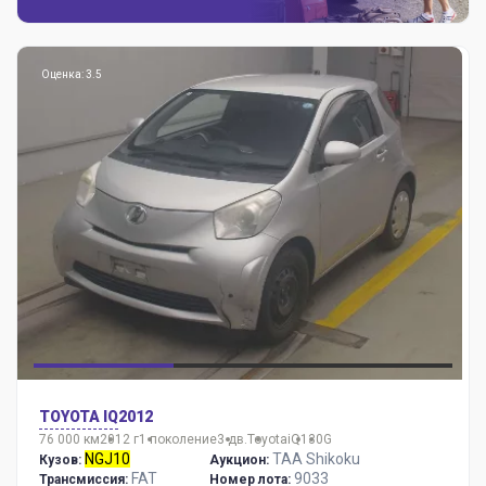
Оценка: 3.5
TOYOTA IQ
2012
76 000 км
2012 г
1 поколение
3 дв.
Toyota
iQ
130G
NGJ10
TAA Shikoku
Кузов:
Аукцион:
FAT
9033
Трансмиссия:
Номер лота: