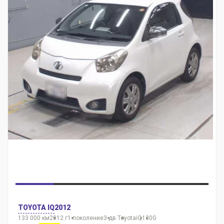
TOYOTA IQ
2012
133 000 км
2012 г
1 поколение
3 дв.
Toyota
iQ
130G