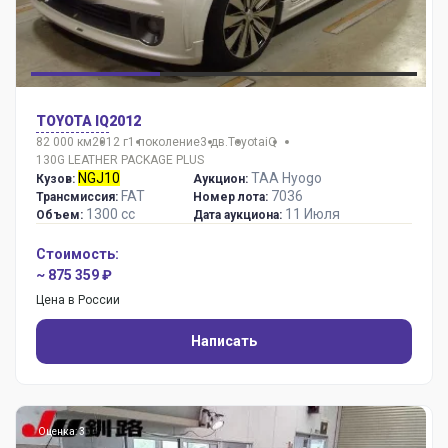
TOYOTA IQ
2012
82 000 км
2012 г
1 поколение
3 дв.
Toyota
iQ
130G LEATHER PACKAGE PLUS
NGJ10
TAA Hyogo
Кузов:
Аукцион:
FAT
7036
Трансмиссия:
Номер лота:
1300 сс
11 Июля
Объем:
Дата аукциона:
Стоимость:
~ 875 359 ₽
Цена в России
Написать
Оценка: 3