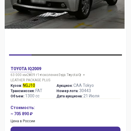
TOYOTA IQ
2009
63 000 км
2009 г
1 поколение
3 дв.
Toyota
iQ
LEATHER PACKAGE PLUS
NGJ10
CAA Tokyo
Кузов:
Аукцион:
FAT
30443
Трансмиссия:
Номер лота:
1300 сс
21 Июля
Объем:
Дата аукциона:
Стоимость:
~ 705 890 ₽
Цена в России