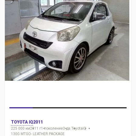
TOYOTA IQ
2011
225 000 км
2011 г
1 поколение
3 дв.
Toyota
iQ
130G MTGO- LEATHER PACKAGE