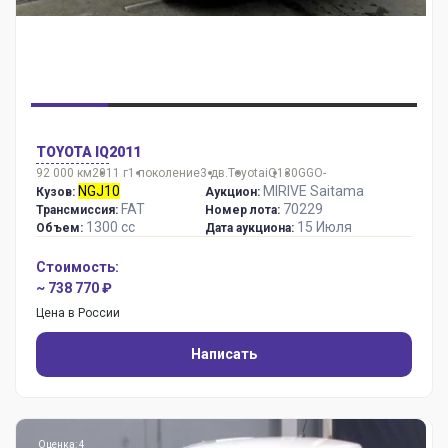
TOYOTA IQ
2011
92 000 км
2011 г
1 поколение
3 дв.
Toyota
iQ
130GGO-
NGJ10
MIRIVE Saitama
Кузов:
Аукцион:
FAT
70229
Трансмиссия:
Номер лота:
1300 сс
15 Июля
Объем:
Дата аукциона:
Стоимость:
~ 738 770 ₽
Цена в России
Написать
Оценка: 4