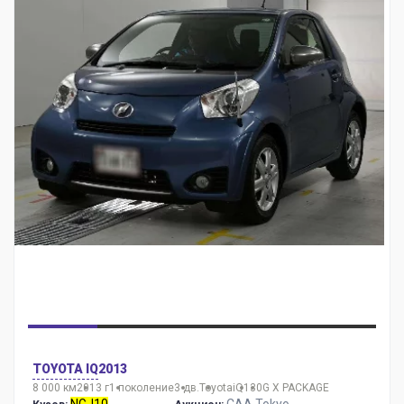
TOYOTA IQ
2013
8 000 км
2013 г
1 поколение
3 дв.
Toyota
iQ
130G X PACKAGE
NGJ10
CAA Tokyo