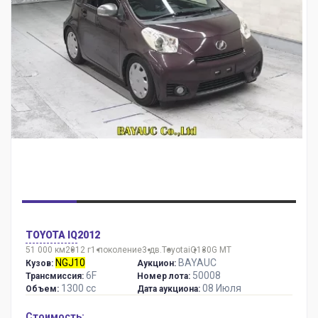
TOYOTA IQ
2012
51 000 км
2012 г
1 поколение
3 дв.
Toyota
iQ
130G MT
NGJ10
BAYAUC
Кузов:
Аукцион:
6F
50008
Трансмиссия:
Номер лота:
1300 сс
08 Июля
Объем:
Дата аукциона:
Стоимость: