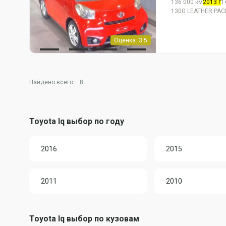
136 000 км
2013 г
1
130G LEATHER PA
Оценка: 3.5
Найдено всего:
8
Toyota Iq выбор по году
2016
2015
2011
2010
Toyota Iq выбор по кузовам