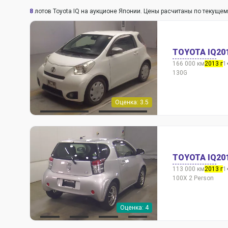
8
лотов Toyota IQ на аукционе Японии. Цены расчитаны по текущем
TOYOTA IQ
20
166 000 км
2013 г
1
130G
Оценка: 3.5
TOYOTA IQ
20
113 000 км
2013 г
1
100X 2 Person
Оценка: 4