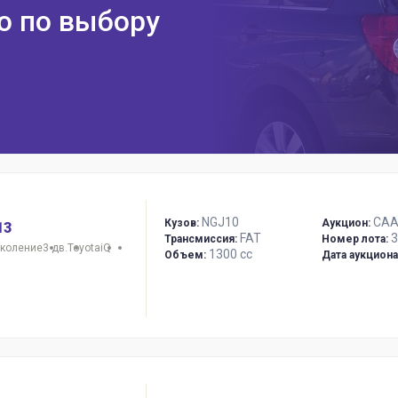
ю по выбору
NGJ10
CAA
Кузов:
Аукцион:
13
FAT
3
Трансмиссия:
Номер лота:
околение
3 дв.
Toyota
iQ
1300 сс
Объем:
Дата аукциона