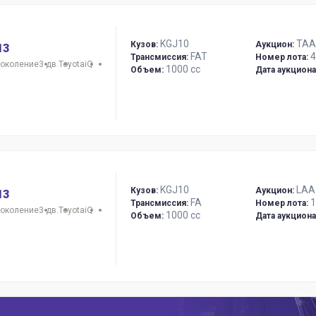
KGJ10
TAA
Кузов:
Аукцион:
13
FAT
4
Трансмиссия:
Номер лота:
поколение
3 дв.
Toyota
iQ
1000 сс
Объем:
Дата аукциона
KGJ10
LAA
Кузов:
Аукцион:
13
FA
1
Трансмиссия:
Номер лота:
поколение
3 дв.
Toyota
iQ
1000 сс
Объем:
Дата аукциона