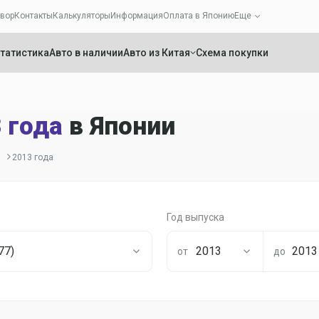
вор
Контакты
Калькуляторы
Информация
Оплата в Японию
Еще
татистика
Авто в наличии
Авто из Китая
Схема покупки
3 года
в Японии
2013 года
Год выпуска
77)
2013
2013