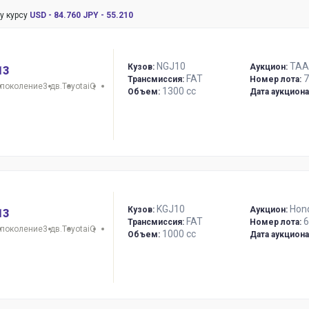
у курсу
USD - 84.760
JPY - 55.210
NGJ10
TAA
Кузов:
Аукцион:
13
FAT
7
Трансмиссия:
Номер лота:
 поколение
3 дв.
Toyota
iQ
1300 сс
Объем:
Дата аукциона
KGJ10
Hon
Кузов:
Аукцион:
13
FAT
6
Трансмиссия:
Номер лота:
 поколение
3 дв.
Toyota
iQ
1000 сс
Объем:
Дата аукциона