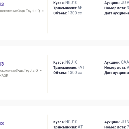
NGJ10
JU A
Кузов:
Аукцион:
13
6F
3
Трансмиссия:
Номер лота:
 поколение
3 дв.
Toyota
iQ
1300 сс
Объем:
Дата аукциона
NGJ10
CAA
Кузов:
Аукцион:
13
FAT
9
Трансмиссия:
Номер лота:
поколение
3 дв.
Toyota
iQ
1300 сс
Объем:
Дата аукциона
CKAGE
NGJ10
JU 
Кузов:
Аукцион:
13
AT
7
Трансмиссия:
Номер лота: