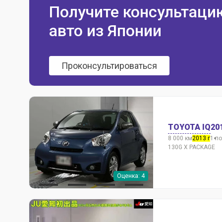
Получите консультаци
авто из Японии
Проконсультироваться
TOYOTA IQ
20
8 000 км
2013 г
1 п
130G X PACKAGE
Оценка: 4