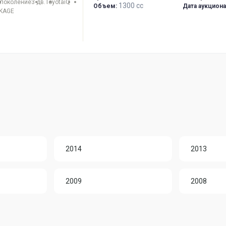
 поколение
3 дв.
Toyota
iQ
1300 сс
Объем:
Дата аукциона
CKAGE
2014
2013
2009
2008