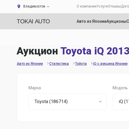
Владивосток
О компании
Услуги
Отзывы
Дого
TOKAI AUTO
Авто из Японии
Аукционы
С
Аукцион
Toyota iQ 201
Авто из Японии
Статистика
Тойота
iQ с аукцина Японии
Марка
Модель
Toyota (186714)
iQ (1