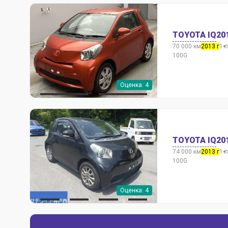
TOYOTA IQ
20
70 000 км
2013 г
1 
100G
Оценка: 4
TOYOTA IQ
20
74 000 км
2013 г
1 
100G
Оценка: 4