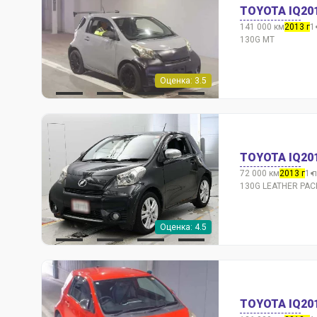
TOYOTA IQ
20
141 000 км
2013 г
1
130G MT
Оценка: 3.5
TOYOTA IQ
20
72 000 км
2013 г
1 
130G LEATHER PA
Оценка: 4.5
TOYOTA IQ
20