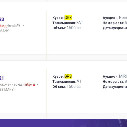
GR8
Hon
Кузов:
Аукцион:
23
FAT
5
Трансмиссия:
Номер лота:
брид
Honda
Fit
1500 сс
Объем:
Дата аукциона
MANY -
GR8
MIR
Кузов:
Аукцион:
21
AT
8
Трансмиссия:
Номер лота:
поколение
5 дв.
гибрид
1500 сс
Объем:
Дата аукциона
SS MANY -