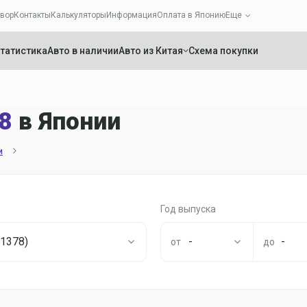
вор
Контакты
Калькуляторы
Информация
Оплата в Японию
Еще
татистика
Авто в наличии
Авто из Китая
Схема покупки
8
в Японии
и
Год выпуска
11378)
-
-