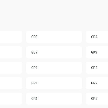
GD3
GD4
GE9
GK3
GP1
GP2
GR1
GR2
GR6
GR7