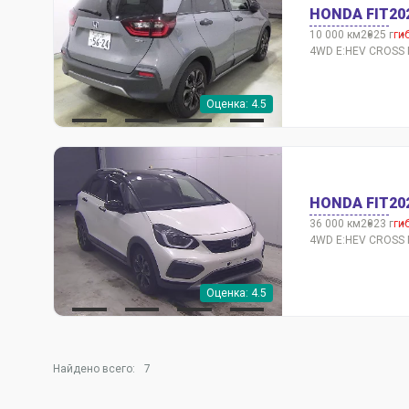
HONDA FIT
20
10 000 км
2025 г
ги
4WD E:HEV CROSS 
Оценка: 4.5
HONDA FIT
20
36 000 км
2023 г
ги
4WD E:HEV CROSS 
Оценка: 4.5
Найдено всего:
7