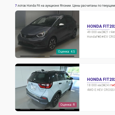
7
лотов Honda Fit на аукционе Японии. Цены расчитаны по текущем
HONDA FIT
20
49 000 км
2021 г
4 
Honda
Fit
E:HEV CR
Оценка: 4.5
HONDA FIT
20
18 000 км
2024 г
ги
4WD E:HEV CROSS 
Оценка: R