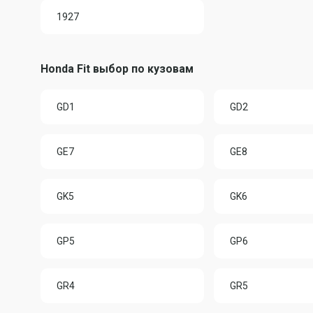
1927
Honda Fit выбор по кузовам
GD1
GD2
GE7
GE8
GK5
GK6
GP5
GP6
GR4
GR5