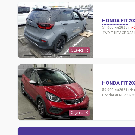
HONDA FIT
20
51 000 км
2023 г
ги
4WD E:HEV CROSS 
Оценка: R
HONDA FIT
20
50 000 км
2021 г
4 
Honda
Fit
EHEV CRO
Оценка: R