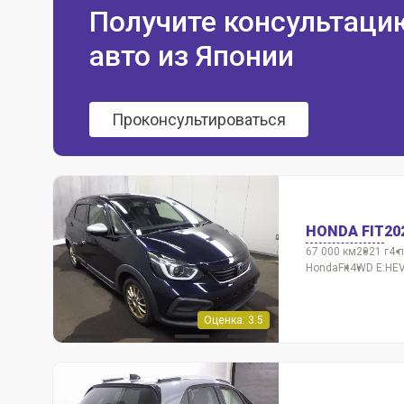
Получите консультаци
авто из Японии
Проконсультироваться
HONDA FIT
20
67 000 км
2021 г
4 
Honda
Fit
4WD E:HEV
Оценка: 3.5