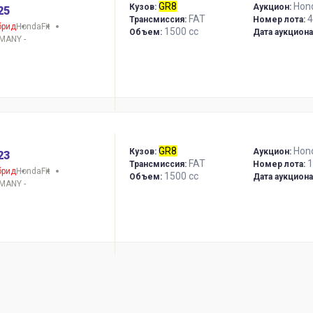
GR8
Hon
Кузов:
Аукцион:
25
FAT
4
Трансмиссия:
Номер лота:
брид
Honda
Fit
1500 сс
Объем:
Дата аукциона
MANY -
GR8
Hon
Кузов:
Аукцион:
23
FAT
1
Трансмиссия:
Номер лота:
брид
Honda
Fit
1500 сс
Объем:
Дата аукциона
MANY -