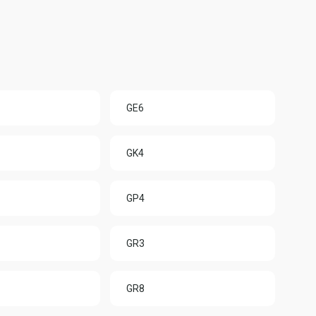
GE6
GK4
GP4
GR3
GR8