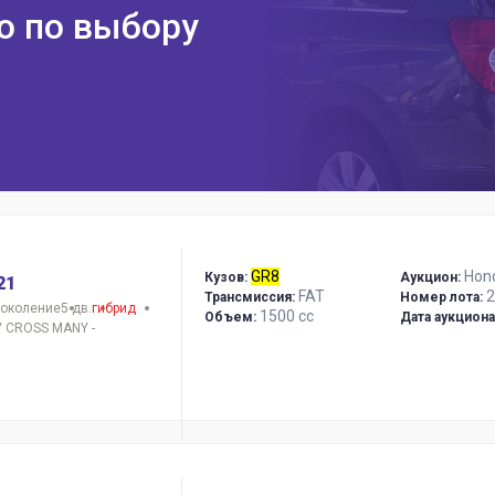
ю по выбору
GR8
Hon
Кузов:
Аукцион:
21
FAT
2
Трансмиссия:
Номер лота:
поколение
5 дв.
гибрид
1500 сс
Объем:
Дата аукциона
 CROSS MANY -