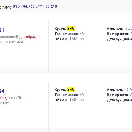
у курсу
USD - 84.760
JPY - 55.210
GR8
TAA
Кузов:
Аукцион:
21
FAT
7
Трансмиссия:
Номер лота:
поколение
5 дв.
гибрид
1500 сс
Объем:
Дата аукциона
OSS MANY -4WD
GR8
Hon
Кузов:
Аукцион:
24
FAT
2
Трансмиссия:
Номер лота:
брид
Honda
Fit
1500 сс
Объем:
Дата аукциона
MANY -