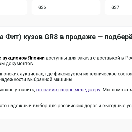
GS6
GS7
да Фит) кузов GR8 в продаже — подбер
с
аукционов Японии
доступны для заказа с доставкой в Р
ом документов.
японских аукционах, где фиксируется их техническое состо
и надежности выбранной машины.
можно уточнить,
отправив запрос менеджеру
. Мы поможем
 — это надежный выбор для российских дорог и выгодные ус