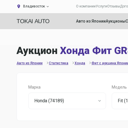
Владивосток
О компании
Услуги
Отзывы
Дого
TOKAI AUTO
Авто из Японии
Аукционы
С
Аукцион
Хонда Фит GR
Авто из Японии
Статистика
Хонда
Фит с аукцина Япони
Марка
Модель
Honda (74189)
Fit (