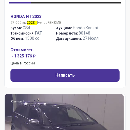
HONDA FIT
2023
27 000 км
2023 г
Honda
Fit
HOME
GS4
Honda Kansai
Кузов:
Аукцион:
FAT
80148
Трансмиссия:
Номер лота:
1500 сс
27 Июля
Объем:
Дата аукциона:
Стоимость:
~ 1 325 176 ₽
Цена в России
Написать
Оценка: 4