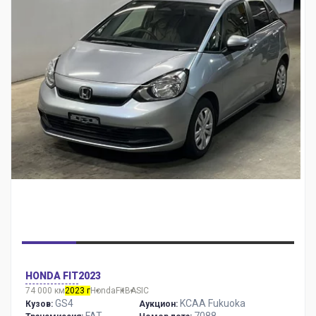
HONDA FIT
2023
74 000 км
2023 г
Honda
Fit
BASIC
GS4
KCAA Fukuoka
Кузов:
Аукцион:
FAT
7088