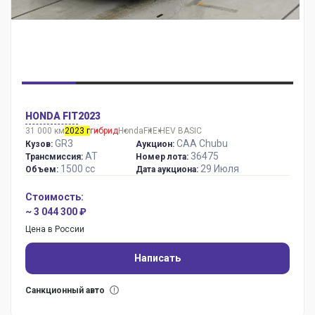
HONDA FIT
2023
31 000 км
2023 г
гибрид
Honda
Fit
E:HEV BASIC
GR3
CAA Chubu
Кузов:
Аукцион:
AT
36475
Трансмиссия:
Номер лота:
1500 сс
29 Июля
Объем:
Дата аукциона:
Стоимость:
~ 3 044 300 ₽
Цена в России
Написать
Санкционный авто