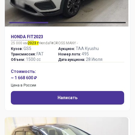
HONDA FIT
2023
25 000 км
2023 г
Honda
Fit
CROSS MANY -
GS5
TAA Kyushu
Кузов:
Аукцион:
FAT
495
Трансмиссия:
Номер лота:
1500 сс
28 Июля
Объем:
Дата аукциона:
Стоимость:
~ 1 668 600 ₽
Цена в России
Написать
Оценка: 3.5