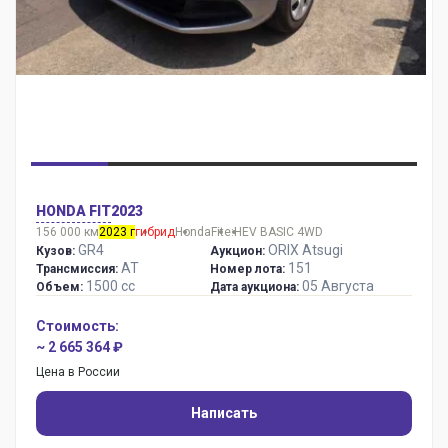
HONDA FIT
2023
156 000 км
2023 г
гибрид
Honda
Fit
e:HEV BASIC 4WD
GR4
ORIX Atsugi
Кузов:
Аукцион:
AT
151
Трансмиссия:
Номер лота:
1500 сс
05 Августа
Объем:
Дата аукциона:
Стоимость:
~ 2 665 364 ₽
Цена в России
Написать