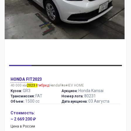
HONDA FIT
2023
40 000 км
2023 г
гибрид
Honda
Fit
e:HEV HOME
GR3
Honda Kansai
Кузов:
Аукцион:
FAT
80231
Трансмиссия:
Номер лота:
1500 сс
03 Августа
Объем:
Дата аукциона:
Стоимость:
~ 2 669 200 ₽
Цена в России