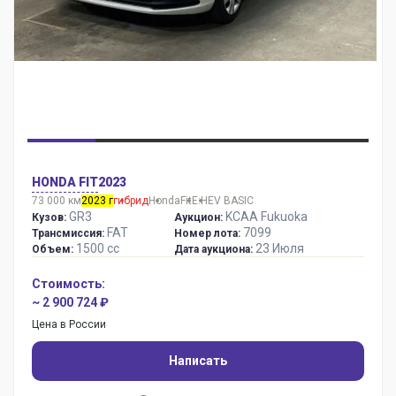
HONDA FIT
2023
73 000 км
2023 г
гибрид
Honda
Fit
E:HEV BASIC
GR3
KCAA Fukuoka
Кузов:
Аукцион:
FAT
7099
Трансмиссия:
Номер лота:
1500 сс
23 Июля
Объем:
Дата аукциона:
Стоимость:
~ 2 900 724 ₽
Цена в России
Написать