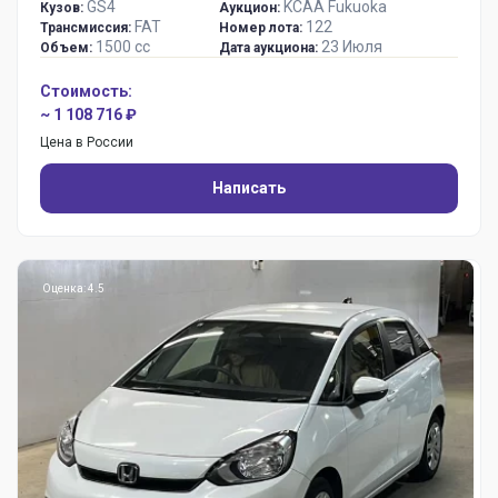
GS4
KCAA Fukuoka
Кузов:
Аукцион:
FAT
122
Трансмиссия:
Номер лота:
1500 сс
23 Июля
Объем:
Дата аукциона:
Стоимость:
~ 1 108 716 ₽
Цена в России
Написать
Оценка: 4.5