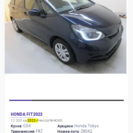
HONDA FIT
2023
12 000 км
2023 г
Honda
Fit
HOME
GS4
Honda Tokyo
Кузов:
Аукцион:
FAT
28042
Трансмиссия:
Номер лота: