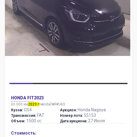
HONDA FIT
2023
60 000 км
2023 г
Honda
Fit
RYUKS
GS4
Honda Nagoya
Кузов:
Аукцион:
FAT
55153
Трансмиссия:
Номер лота:
1500 сс
27 Июля
Объем:
Дата аукциона:
Стоимость: