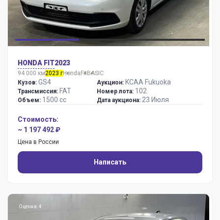
HONDA FIT
2023
94 000 км
2023 г
Honda
Fit
BASIC
GS4
KCAA Fukuoka
Кузов:
Аукцион:
FAT
102
Трансмиссия:
Номер лота:
1500 сс
23 Июля
Объем:
Дата аукциона:
Стоимость:
~ 1 197 492 ₽
Цена в России
Написать
Оценка: 4