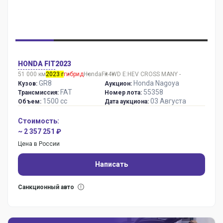
HONDA FIT
2023
51 000 км
2023 г
гибрид
Honda
Fit
4WD E:HEV CROSS MANY -
GR8
Honda Nagoya
Кузов:
Аукцион:
FAT
55358
Трансмиссия:
Номер лота:
1500 сс
03 Августа
Объем:
Дата аукциона:
Стоимость:
~ 2 357 251 ₽
Цена в России
Написать
Санкционный авто