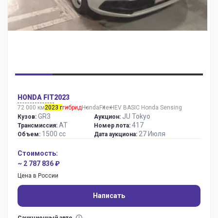
HONDA FIT
2023
72 000 км
2023 г
гибрид
Honda
Fit
e:HEV BASIC Honda Sensing
GR3
JU Tokyo
Кузов:
Аукцион:
AT
417
Трансмиссия:
Номер лота:
1500 сс
27 Июля
Объем:
Дата аукциона:
Стоимость:
~ 2 787 836 ₽
Цена в России
Написать
Санкционный авто