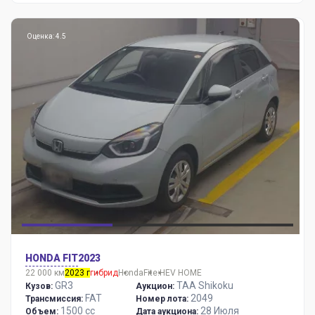
Оценка: 4.5
HONDA FIT
2023
22 000 км
2023 г
гибрид
Honda
Fit
e:HEV HOME
GR3
TAA Shikoku
Кузов:
Аукцион:
FAT
2049
Трансмиссия:
Номер лота:
1500 сс
28 Июля
Объем:
Дата аукциона: