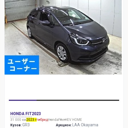
HONDA FIT
2023
31 000 км
2023 г
гибрид
Honda
Fit
e:HEV HOME
GR3
LAA Okayama
Кузов:
Аукцион: