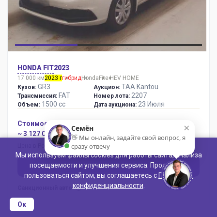
HONDA FIT
2023
17 000 км
2023 г
гибрид
Honda
Fit
e:HEV HOME
GR3
TAA Kantou
Кузов:
Аукцион:
FAT
2207
Трансмиссия:
Номер лота:
1500 сс
23 Июля
Объем:
Дата аукциона:
Стоимость:
×
Семён
~ 3 127 048 ₽
👋 Мы онлайн, задайте свой вопрос, я
сразу отвечу
Цена в России
Мы используем файлы cookies для работы сайта, анализа
посещаемости и улучшения сервиса. Продолжая
Написать
пользоваться сайтом, вы соглашаетесь с
Политикой
конфиденциальности
.
Санкционный авто
Ок