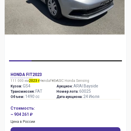
HONDA FIT
2023
111 000 км
2023 г
Honda
Fit
BASIC Honda Sensing
GS4
ARAI Bayside
Кузов:
Аукцион:
FAT
60025
Трансмиссия:
Номер лота:
1490 сс
24 Июля
Объем:
Дата аукциона:
Стоимость:
~ 904 261 ₽
Цена в России