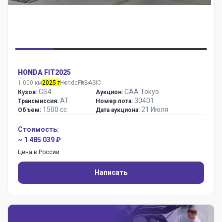
HONDA FIT
2025
1 000 км
2025 г
Honda
Fit
BASIC
GS4
CAA Tokyo
Кузов:
Аукцион:
AT
30401
Трансмиссия:
Номер лота:
1500 сс
21 Июля
Объем:
Дата аукциона:
Стоимость:
~ 1 485 039 ₽
Цена в России
Написать