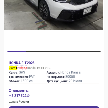
HONDA FIT
2025
2025 г
гибрид
Honda
Fit
e:HEV RS
GR3
Honda Kansai
Кузов:
Аукцион:
FAT
80050
Трансмиссия:
Номер лота:
1500 сс
20 Июля
Объем:
Дата аукциона:
Стоимость:
~ 3 217 522 ₽
Цена в России