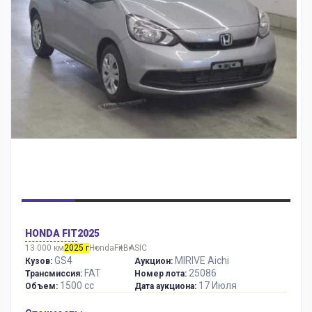
HONDA FIT
2025
13 000 км
2025 г
Honda
Fit
BASIC
GS4
MIRIVE Aichi
Кузов:
Аукцион:
FAT
25086
Трансмиссия:
Номер лота:
1500 сс
17 Июля
Объем:
Дата аукциона: