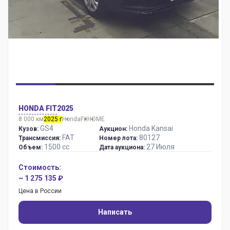
HONDA FIT
2025
8 000 км
2025 г
Honda
Fit
HOME
GS4
Honda Kansai
Кузов:
Аукцион:
FAT
80127
Трансмиссия:
Номер лота:
1500 сс
27 Июля
Объем:
Дата аукциона:
Стоимость:
~ 1 275 135 ₽
Цена в России
Написать