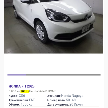
HONDA FIT
2025
6 000 км
2025 г
Honda
Fit
4WD HOME
GS6
Honda Nagoya
Кузов:
Аукцион:
FAT
50148
Трансмиссия:
Номер лота:
1500 сс
20 Июля
Объем:
Дата аукциона: