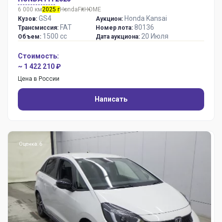
6 000 км
2025 г
Honda
Fit
HOME
GS4
Honda Kansai
Кузов:
Аукцион:
FAT
80136
Трансмиссия:
Номер лота:
1500 сс
20 Июля
Объем:
Дата аукциона:
Стоимость:
~ 1 422 210 ₽
Цена в России
Написать
Оценка: 6