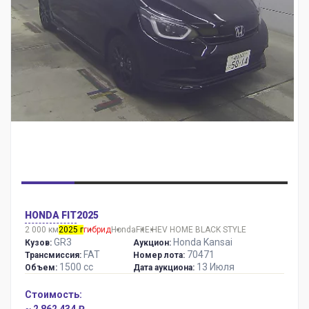
HONDA FIT
2025
2 000 км
2025 г
гибрид
Honda
Fit
E:HEV HOME BLACK STYLE
GR3
Honda Kansai
Кузов:
Аукцион:
FAT
70471
Трансмиссия:
Номер лота:
1500 сс
13 Июля
Объем:
Дата аукциона:
Стоимость: