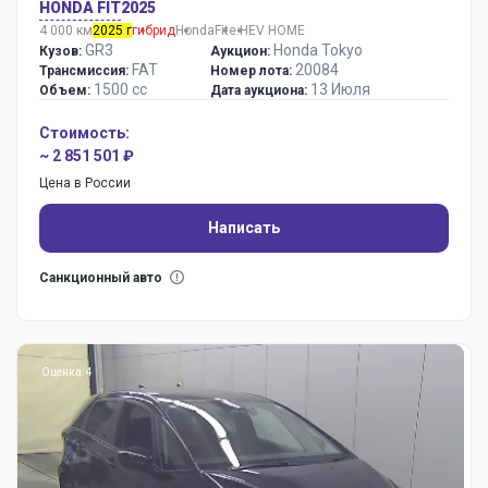
HONDA FIT
2025
4 000 км
2025 г
гибрид
Honda
Fit
e:HEV HOME
GR3
Honda Tokyo
Кузов:
Аукцион:
FAT
20084
Трансмиссия:
Номер лота:
1500 сс
13 Июля
Объем:
Дата аукциона:
Стоимость:
~ 2 851 501 ₽
Цена в России
Написать
Санкционный авто
Оценка: 4