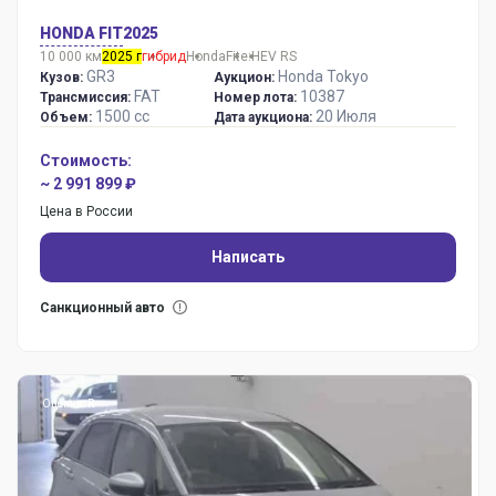
HONDA FIT
2025
10 000 км
2025 г
гибрид
Honda
Fit
e:HEV RS
GR3
Honda Tokyo
Кузов:
Аукцион:
FAT
10387
Трансмиссия:
Номер лота:
1500 сс
20 Июля
Объем:
Дата аукциона:
Стоимость:
~ 2 991 899 ₽
Цена в России
Написать
Санкционный авто
Оценка: R