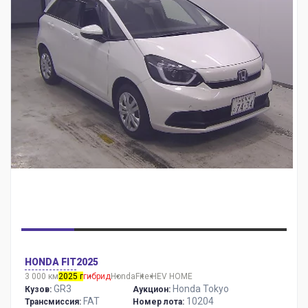
HONDA FIT
2025
3 000 км
2025 г
гибрид
Honda
Fit
e:HEV HOME
GR3
Honda Tokyo
Кузов:
Аукцион:
FAT
10204
Трансмиссия:
Номер лота: