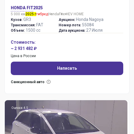
HONDA FIT
2025
5 000 км
2025 г
гибрид
Honda
Fit
e:HEV HOME
GR3
Honda Nagoya
Кузов:
Аукцион:
FAT
55084
Трансмиссия:
Номер лота:
1500 сс
27 Июля
Объем:
Дата аукциона:
Стоимость:
~ 2 931 482 ₽
Цена в России
Написать
Санкционный авто
Оценка: 4.5