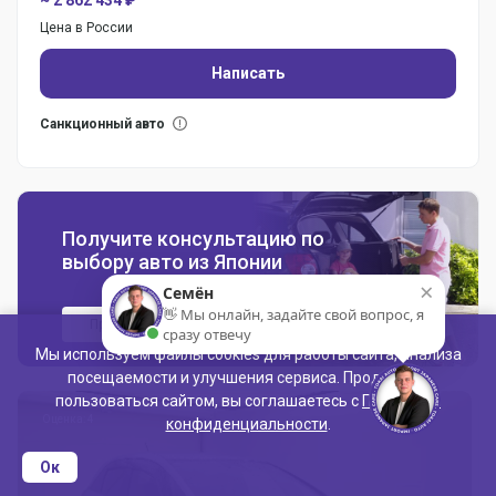
~ 2 862 434 ₽
Цена в России
Написать
Санкционный авто
Получите консультацию по
выбору авто из Японии
×
Семён
👋 Мы онлайн, задайте свой вопрос, я
Проконсультироваться
сразу отвечу
Мы используем файлы cookies для работы сайта, анализа
посещаемости и улучшения сервиса. Продолжая
пользоваться сайтом, вы соглашаетесь с
Политикой
Оценка: 4
конфиденциальности
.
Ок