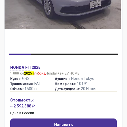
HONDA FIT
2025
1 000 км
2025 г
гибрид
Honda
Fit
e:HEV HOME
GR3
Honda Tokyo
Кузов:
Аукцион:
FAT
10191
Трансмиссия:
Номер лота:
1500 сс
20 Июля
Объем:
Дата аукциона:
Стоимость:
~ 2 592 388 ₽
Цена в России
Написать