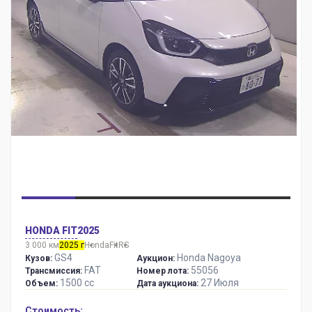
HONDA FIT
2025
3 000 км
2025 г
Honda
Fit
RS
GS4
Honda Nagoya
Кузов:
Аукцион:
FAT
55056
Трансмиссия:
Номер лота:
1500 сс
27 Июля
Объем:
Дата аукциона:
Стоимость: