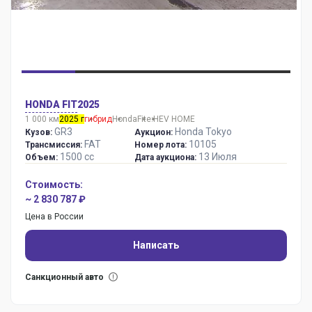
HONDA FIT
2025
1 000 км
2025 г
гибрид
Honda
Fit
e:HEV HOME
GR3
Honda Tokyo
Кузов:
Аукцион:
FAT
10105
Трансмиссия:
Номер лота:
1500 сс
13 Июля
Объем:
Дата аукциона:
Стоимость:
~ 2 830 787 ₽
Цена в России
Написать
Санкционный авто