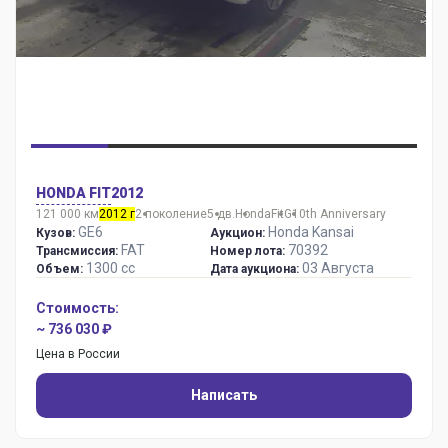
HONDA FIT
2012
121 000 км
2012 г
2 поколение
5 дв.
Honda
Fit
G10th Anniversary
GE6
Honda Kansai
Кузов:
Аукцион:
FAT
70392
Трансмиссия:
Номер лота:
1300 сс
03 Августа
Объем:
Дата аукциона:
Стоимость:
~ 736 030 ₽
Цена в России
Написать