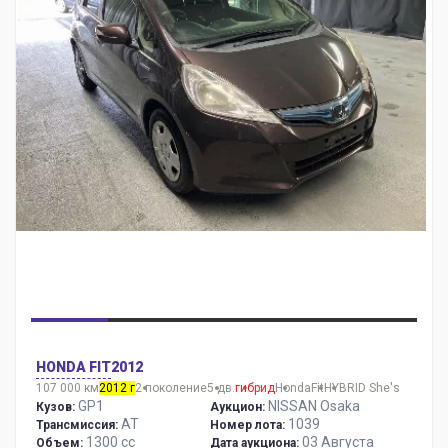
HONDA FIT
2012
107 000 км
2012 г
2 поколение
5 дв.
гибрид
Honda
Fit
HYBRID She's
GP1
NISSAN Osaka
Кузов:
Аукцион:
AT
1039
Трансмиссия:
Номер лота:
1300 сс
03 Августа
Объем:
Дата аукциона: