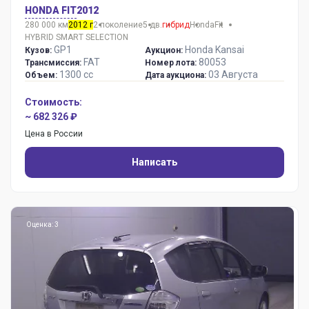
HONDA FIT
2012
280 000 км
2012 г
2 поколение
5 дв.
гибрид
Honda
Fit
HYBRID SMART SELECTION
GP1
Honda Kansai
Кузов:
Аукцион:
FAT
80053
Трансмиссия:
Номер лота:
1300 сс
03 Августа
Объем:
Дата аукциона:
Стоимость:
~ 682 326 ₽
Цена в России
Написать
Оценка: 3