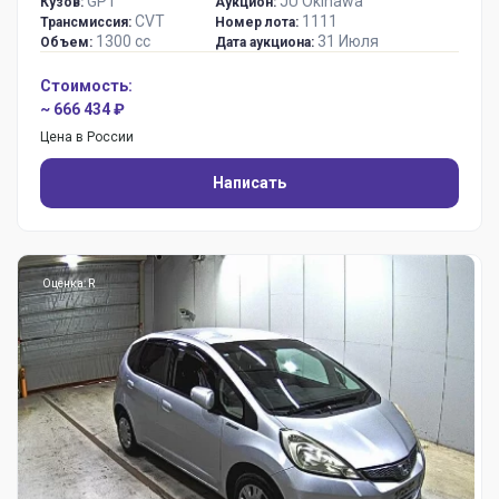
GP1
JU Okinawa
Кузов:
Аукцион:
CVT
1111
Трансмиссия:
Номер лота:
1300 сс
31 Июля
Объем:
Дата аукциона:
Стоимость:
~ 666 434 ₽
Цена в России
Написать
Оценка: R