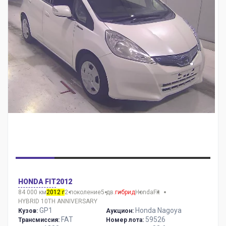
HONDA FIT
2012
84 000 км
2012 г
2 поколение
5 дв.
гибрид
Honda
Fit
HYBRID 10TH ANNIVERSARY
GP1
Honda Nagoya
Кузов:
Аукцион:
FAT
59526
Трансмиссия:
Номер лота: