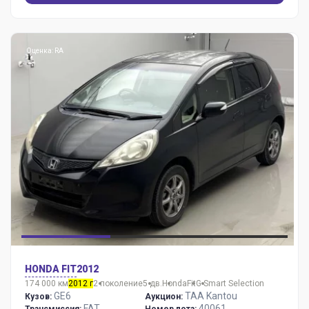
Оценка: RA
HONDA FIT
2012
174 000 км
2012 г
2 поколение
5 дв.
Honda
Fit
G Smart Selection
GE6
TAA Kantou
Кузов:
Аукцион:
FAT
40061
Трансмиссия:
Номер лота: