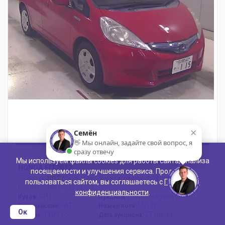
×
Семён
👋 Мы онлайн, задайте свой вопрос, я
сразу отвечу
Мы используем файлы cookies для работы сайта, анализа
HONDA FIT
2012
посещаемости и улучшения сервиса. Продолжая
55 000 км
2012 г
2 поколение
5 дв.
гибрид
Honda
Fit
пользоваться сайтом, вы соглашаетесь с
Политикой
HYBRID SMART SELECTION
конфиденциальности
.
GP1
Honda Nagoya
Кузов:
Аукцион:
FAT
55116
Трансмиссия:
Номер лота:
Ок
1300 сс
27 Июля
Объем:
Дата аукциона: