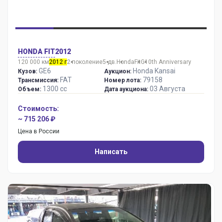
HONDA FIT
2012
120 000 км
2012 г
2 поколение
5 дв.
Honda
Fit
G10th Anniversary
GE6
Honda Kansai
Кузов:
Аукцион:
FAT
79158
Трансмиссия:
Номер лота:
1300 сс
03 Августа
Объем:
Дата аукциона:
Стоимость:
~ 715 206 ₽
Цена в России
Написать
Оценка: R