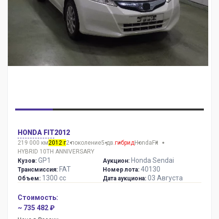
HONDA FIT
2012
219 000 км
2012 г
2 поколение
5 дв.
гибрид
Honda
Fit
HYBRID 10TH ANNIVERSARY
GP1
Honda Sendai
Кузов:
Аукцион:
FAT
40130
Трансмиссия:
Номер лота:
1300 сс
03 Августа
Объем:
Дата аукциона:
Стоимость:
~ 735 482 ₽