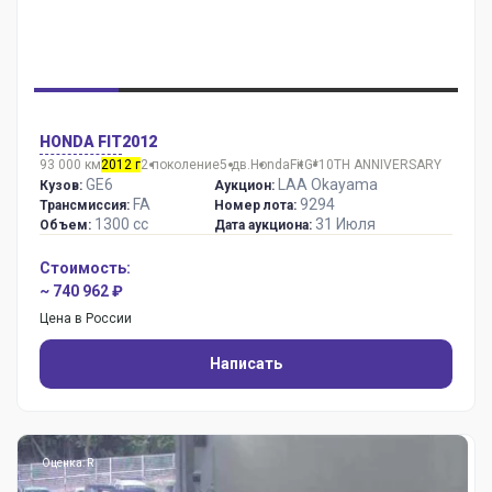
HONDA FIT
2012
93 000 км
2012 г
2 поколение
5 дв.
Honda
Fit
G*10TH ANNIVERSARY
GE6
LAA Okayama
Кузов:
Аукцион:
FA
9294
Трансмиссия:
Номер лота:
1300 сс
31 Июля
Объем:
Дата аукциона:
Стоимость:
~ 740 962 ₽
Цена в России
Написать
Оценка: R