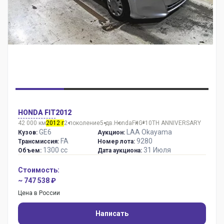
HONDA FIT
2012
42 000 км
2012 г
2 поколение
5 дв.
Honda
Fit
G*10TH ANNIVERSARY
GE6
LAA Okayama
Кузов:
Аукцион:
FA
9280
Трансмиссия:
Номер лота:
1300 сс
31 Июля
Объем:
Дата аукциона:
Стоимость:
~ 747 538 ₽
Цена в России
Написать