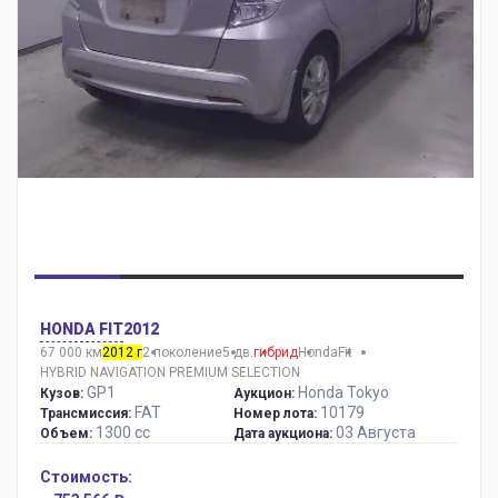
HONDA FIT
2012
67 000 км
2012 г
2 поколение
5 дв.
гибрид
Honda
Fit
HYBRID NAVIGATION PREMIUM SELECTION
GP1
Honda Tokyo
Кузов:
Аукцион:
FAT
10179
Трансмиссия:
Номер лота:
1300 сс
03 Августа
Объем:
Дата аукциона:
Стоимость: