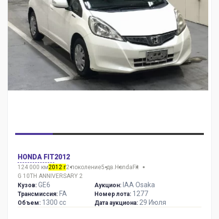
HONDA FIT
2012
124 000 км
2012 г
2 поколение
5 дв.
Honda
Fit
G 10TH ANNIVERSARY 2
GE6
IAA Osaka
Кузов:
Аукцион:
FA
1277
Трансмиссия:
Номер лота:
1300 сс
29 Июля
Объем:
Дата аукциона: