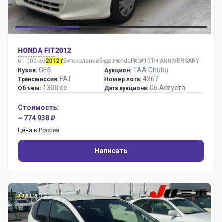
HONDA FIT
2012
61 000 км
2012 г
2 поколение
5 дв.
Honda
Fit
G*10TH ANNIVERSARY
GE6
TAA Chubu
Кузов:
Аукцион:
FAT
4367
Трансмиссия:
Номер лота:
1300 сс
06 Августа
Объем:
Дата аукциона:
Стоимость:
~ 774 938 ₽
Цена в России
Написать
Оценка: 3.5