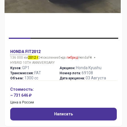
HONDA FIT
2012
136 000 км
2012 г
2 поколение
5 дв.
гибрид
Honda
Fit
HYBRID 10TH ANNIVERSARY
GP1
Honda Kyushu
Кузов:
Аукцион:
FAT
69108
Трансмиссия:
Номер лота:
1300 сс
03 Августа
Объем:
Дата аукциона:
Стоимость:
~ 731 646 ₽
Цена в России
Написать