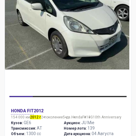
HONDA FIT
2012
154 000 км
2012 г
2 поколение
5 дв.
Honda
Fit
13G10th Anniversary
GE6
JU Mie
Кузов:
Аукцион:
AT
139
Трансмиссия:
Номер лота:
1300 сс
04 Августа
Объем:
Дата аукциона: