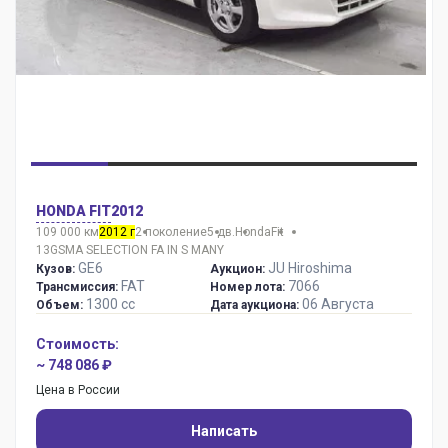
HONDA FIT
2012
109 000 км
2012 г
2 поколение
5 дв.
Honda
Fit
13GSMA SELECTION FA IN S MANY
GE6
JU Hiroshima
Кузов:
Аукцион:
FAT
7066
Трансмиссия:
Номер лота:
1300 сс
06 Августа
Объем:
Дата аукциона:
Стоимость:
~ 748 086 ₽
Цена в России
Написать