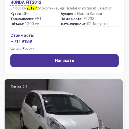
HONDA FIT
2012
54 000 км
2012 г
2 поколение
5 дв.
Honda
Fit
13G Smart Selection
GE6
Honda Kansai
Кузов:
Аукцион:
FAT
79233
Трансмиссия:
Номер лота:
1300 сс
03 Августа
Объем:
Дата аукциона:
Стоимость:
~ 711 918 ₽
Цена в России
Написать
Оценка: 3.5