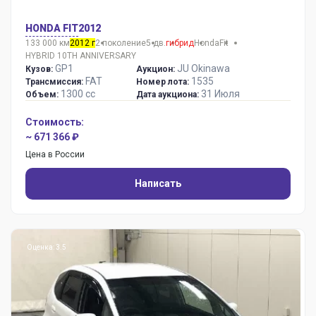
HONDA FIT
2012
133 000 км
2012 г
2 поколение
5 дв.
гибрид
Honda
Fit
HYBRID 10TH ANNIVERSARY
GP1
JU Okinawa
Кузов:
Аукцион:
FAT
1535
Трансмиссия:
Номер лота:
1300 сс
31 Июля
Объем:
Дата аукциона:
Стоимость:
~ 671 366 ₽
Цена в России
Написать
Оценка: 3.5