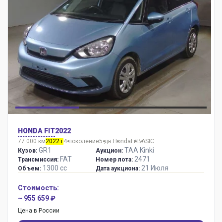
HONDA FIT
2022
77 000 км
2022 г
4 поколение
5 дв.
Honda
Fit
BASIC
GR1
TAA Kinki
Кузов:
Аукцион:
FAT
2471
Трансмиссия:
Номер лота:
1300 сс
21 Июля
Объем:
Дата аукциона:
Стоимость:
~ 955 659 ₽
Цена в России