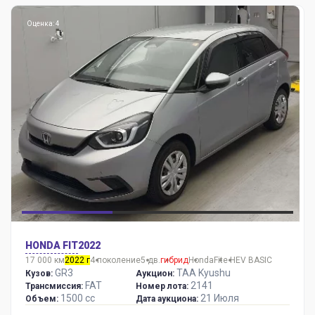
Оценка: 4
HONDA FIT
2022
17 000 км
2022 г
4 поколение
5 дв.
гибрид
Honda
Fit
e HEV BASIC
GR3
TAA Kyushu
Кузов:
Аукцион:
FAT
2141
Трансмиссия:
Номер лота:
1500 сс
21 Июля
Объем:
Дата аукциона: