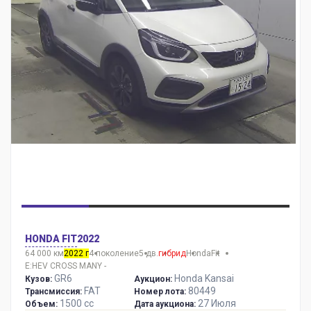
HONDA FIT
2022
64 000 км
2022 г
4 поколение
5 дв.
гибрид
Honda
Fit
E:HEV CROSS MANY -
GR6
Honda Kansai
Кузов:
Аукцион:
FAT
80449
Трансмиссия:
Номер лота:
1500 сс
27 Июля
Объем:
Дата аукциона: