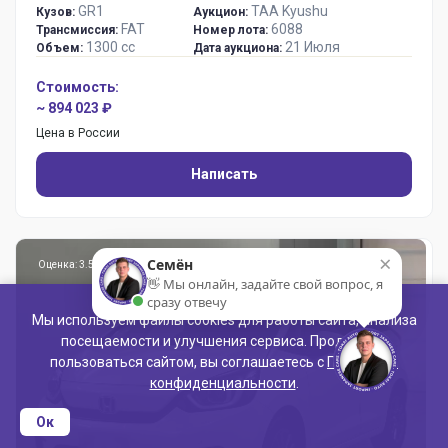
GR1
TAA Kyushu
Кузов:
Аукцион:
FAT
6088
Трансмиссия:
Номер лота:
1300 сс
21 Июля
Объем:
Дата аукциона:
Стоимость:
~ 894 023 ₽
Цена в России
Написать
×
Семён
Оценка: 3.5
👋 Мы онлайн, задайте свой вопрос, я
сразу отвечу
Мы используем файлы cookies для работы сайта, анализа
посещаемости и улучшения сервиса. Продолжая
пользоваться сайтом, вы соглашаетесь с
Политикой
конфиденциальности
.
Ок