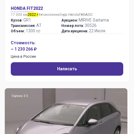
HONDA FIT
2022
17 000 км
2022 г
4 поколение
5 дв.
Honda
Fit
BASIC
GR1
MIRIVE Saitama
Кузов:
Аукцион:
AT
30526
Трансмиссия:
Номер лота:
1300 сс
22 Июля
Объем:
Дата аукциона:
Стоимость:
~ 1 230 266 ₽
Цена в России
Написать
Оценка: 3.5