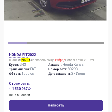
HONDA FIT
2022
8 000 км
2022 г
4 поколение
5 дв.
гибрид
Honda
Fit
e:HEV HOME
GR3
Honda Kansai
Кузов:
Аукцион:
FAT
80293
Трансмиссия:
Номер лота:
1500 сс
27 Июля
Объем:
Дата аукциона:
Стоимость:
~ 1 530 967 ₽
Цена в России
Написать