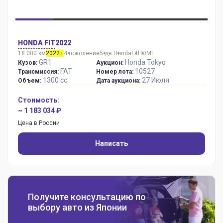
HONDA FIT
2022
18 000 км
2022 г
4 поколение
5 дв.
Honda
Fit
HOME
GR1
Honda Tokyo
Кузов:
Аукцион:
FAT
10527
Трансмиссия:
Номер лота:
1300 сс
27 Июля
Объем:
Дата аукциона:
Стоимость:
~ 1 183 034 ₽
Цена в России
Написать
Получите консультацию по
выбору авто из Японии