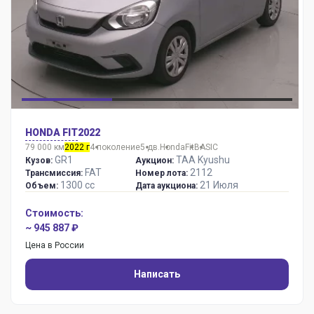
HONDA FIT
2022
79 000 км
2022 г
4 поколение
5 дв.
Honda
Fit
BASIC
GR1
TAA Kyushu
Кузов:
Аукцион:
FAT
2112
Трансмиссия:
Номер лота:
1300 сс
21 Июля
Объем:
Дата аукциона:
Стоимость:
~ 945 887 ₽
Цена в России
Написать