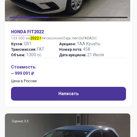
HONDA FIT
2022
103 000 км
2022 г
4 поколение
5 дв.
Honda
Fit
BASIC
GR1
TAA Kyushu
Кузов:
Аукцион:
FAT
458
Трансмиссия:
Номер лота:
1300 сс
21 Июля
Объем:
Дата аукциона:
Стоимость:
~ 999 091 ₽
Цена в России
Написать
Оценка: 3.5