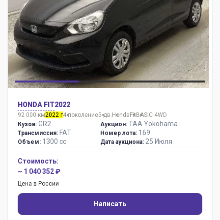
HONDA FIT
2022
92 000 км
2022 г
4 поколение
5 дв.
Honda
Fit
BASIC 4WD
GR2
TAA Yokohama
Кузов:
Аукцион:
FAT
169
Трансмиссия:
Номер лота:
1300 сс
25 Июля
Объем:
Дата аукциона:
Стоимость:
~ 1 040 352 ₽
Цена в России
Написать