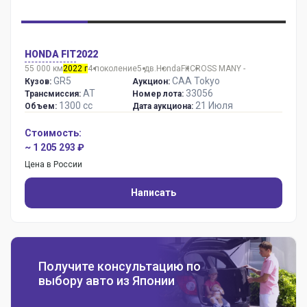
HONDA FIT
2022
55 000 км
2022 г
4 поколение
5 дв.
Honda
Fit
CROSS MANY -
GR5
CAA Tokyo
Кузов:
Аукцион:
AT
33056
Трансмиссия:
Номер лота:
1300 сс
21 Июля
Объем:
Дата аукциона:
Стоимость:
~ 1 205 293 ₽
Цена в России
Написать
Получите консультацию по
выбору авто из Японии