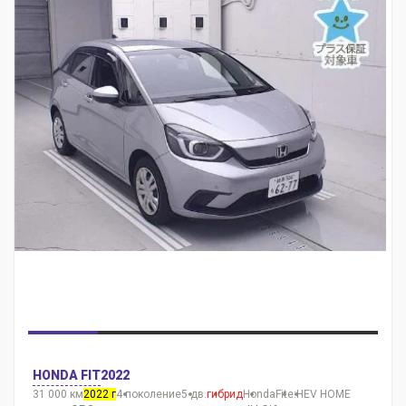
HONDA FIT
2022
31 000 км
2022 г
4 поколение
5 дв.
гибрид
Honda
Fit
e:HEV HOME