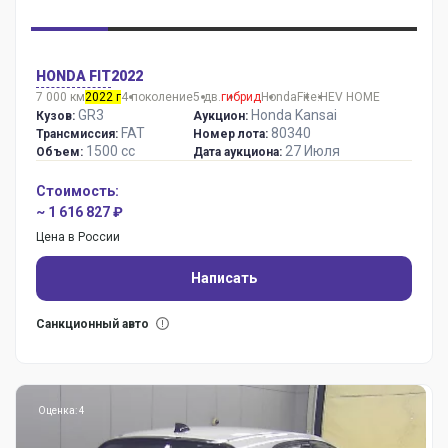
HONDA FIT
2022
7 000 км
2022 г
4 поколение
5 дв.
гибрид
Honda
Fit
e:HEV HOME
GR3
Honda Kansai
Кузов:
Аукцион:
FAT
80340
Трансмиссия:
Номер лота:
1500 сс
27 Июля
Объем:
Дата аукциона:
Стоимость:
~ 1 616 827 ₽
Цена в России
Написать
Санкционный авто
Оценка: 4