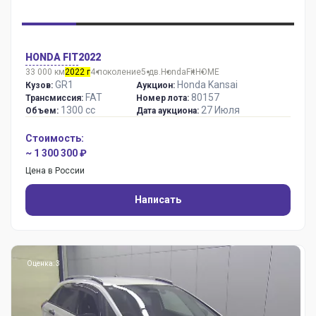
HONDA FIT
2022
33 000 км
2022 г
4 поколение
5 дв.
Honda
Fit
HOME
GR1
Honda Kansai
Кузов:
Аукцион:
FAT
80157
Трансмиссия:
Номер лота:
1300 сс
27 Июля
Объем:
Дата аукциона:
Стоимость:
~ 1 300 300 ₽
Цена в России
Написать
Оценка: 3