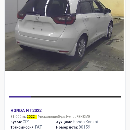
HONDA FIT
2022
31 000 км
2022 г
4 поколение
5 дв.
Honda
Fit
HOME
GR1
Honda Kansai
Кузов:
Аукцион:
FAT
80159
Трансмиссия:
Номер лота: