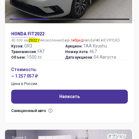
HONDA FIT
2022
40 000 км
2022 г
4 поколение
5 дв.
гибрид
Honda
Fit
E:HEVRYUKS
GR3
TAA Kyushu
Кузов:
Аукцион:
FAT
467
Трансмиссия:
Номер лота:
1500 сс
04 Августа
Объем:
Дата аукциона:
Стоимость:
~ 1 257 057 ₽
Цена в России
Написать
Санкционный авто
Оценка: 4