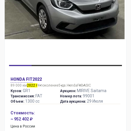
HONDA FIT
2022
89 000 км
2022 г
4 поколение
5 дв.
Honda
Fit
BASIC
GR1
MIRIVE Saitama
Кузов:
Аукцион:
FAT
99001
Трансмиссия:
Номер лота:
1300 сс
29 Июля
Объем:
Дата аукциона:
Стоимость:
~ 952 402 ₽
Цена в России