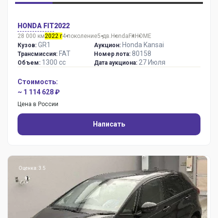
HONDA FIT
2022
28 000 км
2022 г
4 поколение
5 дв.
Honda
Fit
HOME
GR1
Honda Kansai
Кузов:
Аукцион:
FAT
80158
Трансмиссия:
Номер лота:
1300 сс
27 Июля
Объем:
Дата аукциона:
Стоимость:
~ 1 114 628 ₽
Цена в России
Написать
Оценка: 3.5