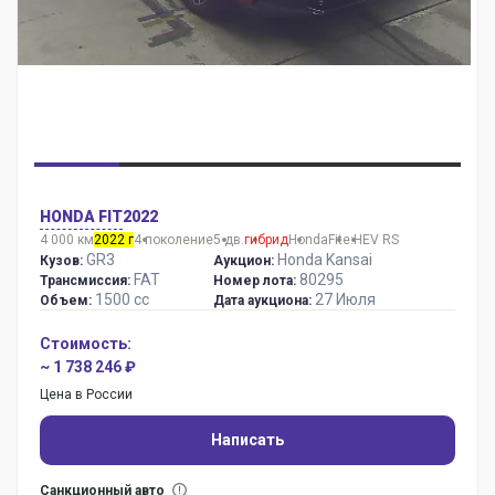
HONDA FIT
2022
4 000 км
2022 г
4 поколение
5 дв.
гибрид
Honda
Fit
e:HEV RS
GR3
Honda Kansai
Кузов:
Аукцион:
FAT
80295
Трансмиссия:
Номер лота:
1500 сс
27 Июля
Объем:
Дата аукциона:
Стоимость:
~ 1 738 246 ₽
Цена в России
Написать
Санкционный авто